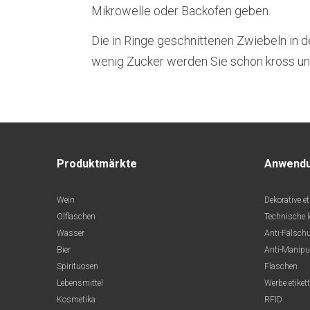
Mikrowelle oder Backofen geben.
Die in Ringe geschnittenen Zwiebeln in d
wenig Zucker werden Sie schön kross un
Produktmärkte
Anwend
Wein
Dekorative et
Olflaschen
Technische 
Wasser
Anti-Fälsch
Bier
Anti-Manipu
Spirituosen
Flaschen
Lebensmittel
Werbe etiket
Kosmetika
RFID