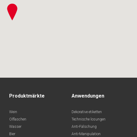
Produktmärkte
Anwendungen
Wein
Dekorative etiketten
Olflaschen
Technische losungen
Wasser
Anti-Fälschung
Bier
Anti-Manipulation