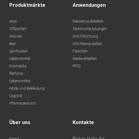
Produktmärkte
Anwendungen
Wein
Dekorative etiketten
Olflaschen
Technische losungen
Wasser
Anti-Fälschung
Bier
Anti-Manipulation
Spirituosen
Flaschen
Lebensmittel
Werbe etiketten
Kosmetika
RFID
Parfüme
Lebensmittel
Mode und Bekleidung
Logistik
Pharmazeutisch
Über uns
Kontakte
Rotas Italia Srl.
Firma