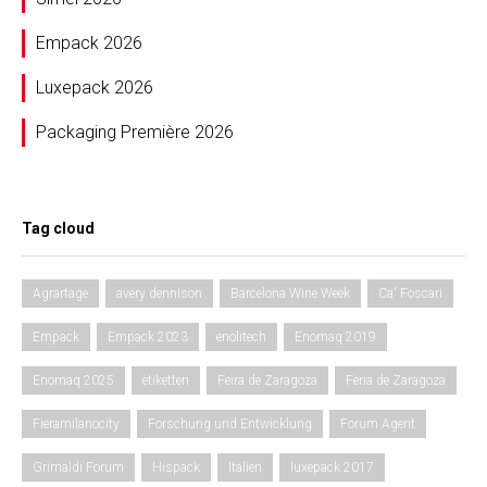
Empack 2026
Luxepack 2026
Packaging Première 2026
Tag cloud
Agrartage
avery dennison
Barcelona Wine Week
Ca' Foscari
Empack
Empack 2023
enolitech
Enomaq 2019
Enomaq 2025
etiketten
Feira de Zaragoza
Feria de Zaragoza
Fieramilanocity
Forschung und Entwicklung
Forum Agent
Grimaldi Forum
Hispack
Italien
luxepack 2017