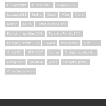
Luxepack 2019
Luxepack 2020
luxepack 2021
Luxepack 2023
Madrid
Messe
Milan
Milano
monaco
M_use
Packaging Innovations
Packaging Innovations 2018
Packaging Premiere 2019
Packaging Premiere 2020
ProWein
Prowein 2019
Simei 2019
Simei 2024
SITEVI 2017
Spanien
Strategy Innovation Hub
Suchagenten
Universität
verona
vinitalydesign 2020
Winzer-Service Messe