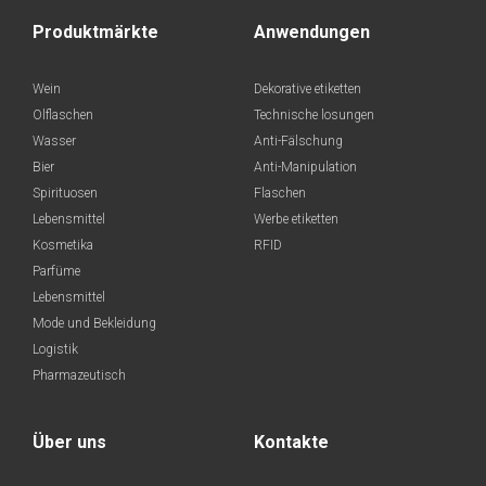
Produktmärkte
Anwendungen
Wein
Dekorative etiketten
Olflaschen
Technische losungen
Wasser
Anti-Fälschung
Bier
Anti-Manipulation
Spirituosen
Flaschen
Lebensmittel
Werbe etiketten
Kosmetika
RFID
Parfüme
Lebensmittel
Mode und Bekleidung
Logistik
Pharmazeutisch
Über uns
Kontakte