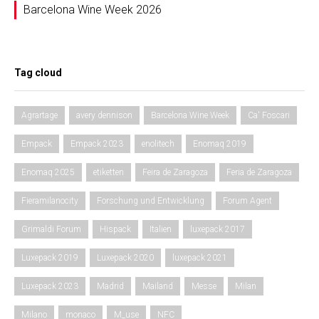
Barcelona Wine Week 2026
Tag cloud
Agrartage
avery dennison
Barcelona Wine Week
Ca' Foscari
Empack
Empack 2023
enolitech
Enomaq 2019
Enomaq 2025
etiketten
Feira de Zaragoza
Feria de Zaragoza
Fieramilanocity
Forschung und Entwicklung
Forum Agent
Grimaldi Forum
Hispack
Italien
luxepack 2017
Luxepack 2019
Luxepack 2020
luxepack 2021
Luxepack 2023
Madrid
Mailand
Messe
Milan
Milano
monaco
M_use
NFC