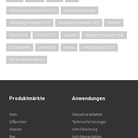
Packaging Innovations 2018
packaging premiere
Packaging Premiere 2019
Packaging Premiere 2020
ProWein
Simei 2019
SITEVI 2017
Spanien
Strategy Innovation Hub
Suchagenten
Universität
verona
vinitalydesign 2020
Winzer-Service Messe
Produktmärkte
Anwendungen
Wein
Dekorative etiketten
Olflaschen
Technische losungen
Wasser
Anti-Fälschung
Bier
Anti-Manipulation