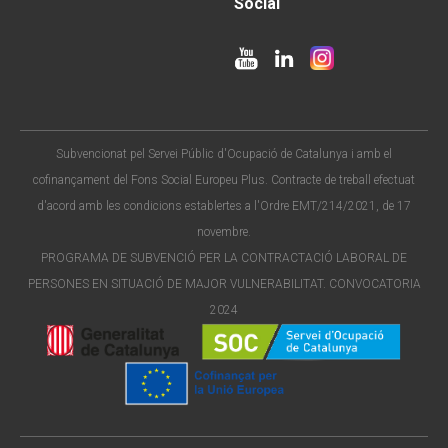
Social
Subvencionat pel Servei Públic d'Ocupació de Catalunya i amb el
cofinançament del Fons Social Europeu Plus. Contracte de treball efectuat
d'acord amb les condicions establertes a l'Ordre EMT/214/2021, de 17
novembre.
PROGRAMA DE SUBVENCIÓ PER LA CONTRACTACIÓ LABORAL DE
PERSONES EN SITUACIÓ DE MAJOR VULNERABILITAT. CONVOCATORIA
2024