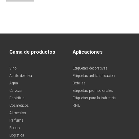
Gama de productos
Aplicaciones
Vino
Etiquetas decorativas
Aceite de oliva
Etiquetas antifalsificación
Agua
Botellas
Cerveza
Etiquetas promocionales
Espiritus
Etiquetas para la industria
Cosméticos
RFID
Alimentos
Parfums
Ropas
Logística