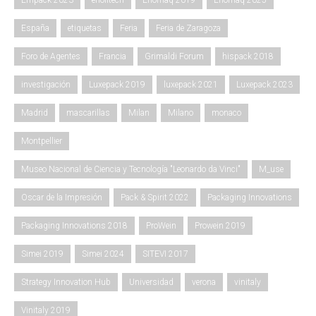
Empack 2023
enolitech
Enomaq 2019
Enomaq 2025
España
etiquetas
Feria
Feria de Zaragoza
Foro de Agentes
Francia
Grimaldi Forum
hispack 2018
investigación
Luxepack 2019
luxepack 2021
Luxepack 2023
Madrid
mascarillas
Milan
Milano
monaco
Montpellier
Museo Nacional de Ciencia y Tecnología "Leonardo da Vinci"
M_use
Oscar de la Impresión
Pack & Spirit 2022
Packaging Innovations
Packaging Innovations 2018
ProWein
Prowein 2019
Simei 2019
Simei 2024
SITEVI 2017
Strategy Innovation Hub
Universidad
verona
vinitaly
Vinitaly 2019