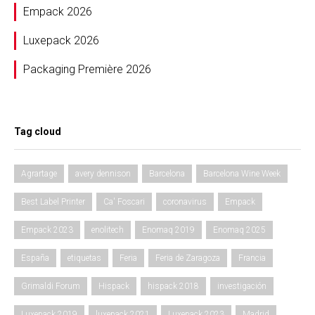
Empack 2026
Luxepack 2026
Packaging Première 2026
Tag cloud
Agrartage
avery dennison
Barcelona
Barcelona Wine Week
Best Label Printer
Ca' Foscari
coronavirus
Empack
Empack 2023
enolitech
Enomaq 2019
Enomaq 2025
España
etiquetas
Feria
Feria de Zaragoza
Francia
Grimaldi Forum
Hispack
hispack 2018
investigación
Luxepack 2019
luxepack 2021
Luxepack 2023
Madrid