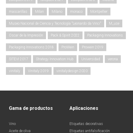
mascarillas
Milan
Milano
monaco
Montpellier
Museo Nacional de Ciencia y Tecnología "Leonardo da Vinci"
M_use
Oscar de la Impresión
Pack & Spirit 2022
Packaging Innovations
Packaging Innovations 2018
ProWein
Prowein 2019
SITEVI 2017
Strategy Innovation Hub
Universidad
verona
vinitaly
Vinitaly 2019
vinitalydesign 2020
Gama de productos
Aplicaciones
Vino
Etiquetas decorativas
Aceite de oliva
Etiquetas antifalsificación