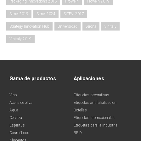
Packaging Innovations 2018
ProWein
Prowein 2019
Simei 2019
Simei 2024
SITEVI 2017
Strategy Innovation Hub
Universidad
verona
vinitaly
Vinitaly 2019
Gama de productos
Aplicaciones
Vino
Etiquetas decorativas
Aceite de oliva
Etiquetas antifalsificación
Agua
Botellas
Cerveza
Etiquetas promocionales
Espiritus
Etiquetas para la industria
Cosméticos
RFID
Alimentos