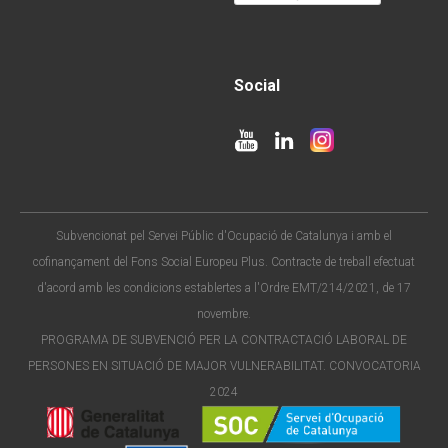
Social
Subvencionat pel Servei Públic d'Ocupació de Catalunya i amb el
cofinançament del Fons Social Europeu Plus. Contracte de treball efectuat
d'acord amb les condicions establertes a l'Ordre EMT/214/2021, de 17
novembre.
PROGRAMA DE SUBVENCIÓ PER LA CONTRACTACIÓ LABORAL DE
PERSONES EN SITUACIÓ DE MAJOR VULNERABILITAT. CONVOCATORIA
2024