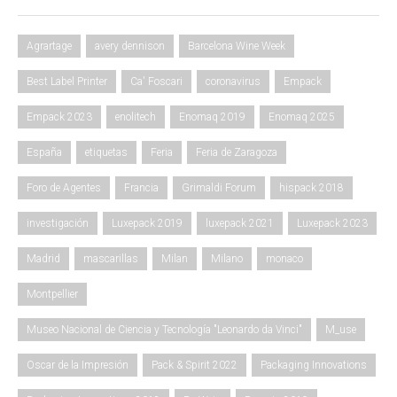
Agrartage
avery dennison
Barcelona Wine Week
Best Label Printer
Ca' Foscari
coronavirus
Empack
Empack 2023
enolitech
Enomaq 2019
Enomaq 2025
España
etiquetas
Feria
Feria de Zaragoza
Foro de Agentes
Francia
Grimaldi Forum
hispack 2018
investigación
Luxepack 2019
luxepack 2021
Luxepack 2023
Madrid
mascarillas
Milan
Milano
monaco
Montpellier
Museo Nacional de Ciencia y Tecnología "Leonardo da Vinci"
M_use
Oscar de la Impresión
Pack & Spirit 2022
Packaging Innovations