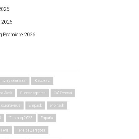
2026
 2026
g Première 2026
avery dennison
Barcelona
ne Week
Buscar agentes
Ca' Foscari
coronavirus
Empack
enolitech
9
Enomaq 2025
España
Feria
Feria de Zaragoza