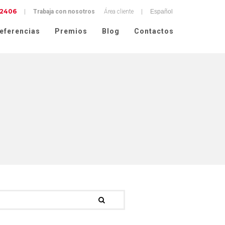
 2406
ad
|
Trabaja con nosotros
Área cliente
|
eferencias
Premios
Blog
Contactos