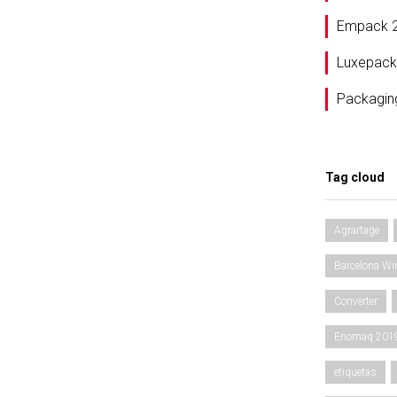
Empack 
Luxepack
Packagin
Tag cloud
Agrartage
Barcelona Wi
Converter
Enomaq 201
etiquetas