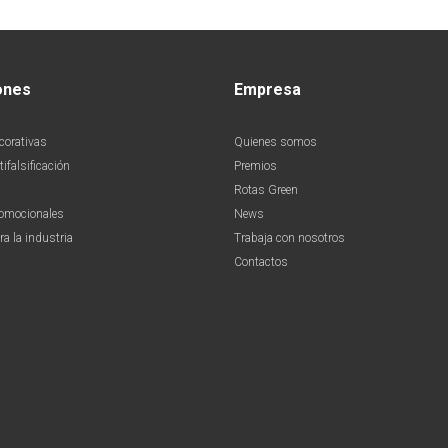
ones
Empresa
corativas
Quienes somos
ifalsificación
Premios
Rotas Green
romocionales
News
ra la industria
Trabaja con nosotros
Contactos