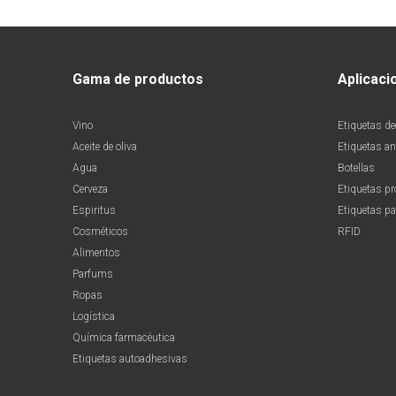
Gama de productos
Aplicaci
Vino
Etiquetas de
Aceite de oliva
Etiquetas ant
Agua
Botellas
Cerveza
Etiquetas p
Espiritus
Etiquetas pa
Cosméticos
RFID
Alimentos
Parfums
Ropas
Logística
Química farmacéutica
Etiquetas autoadhesivas