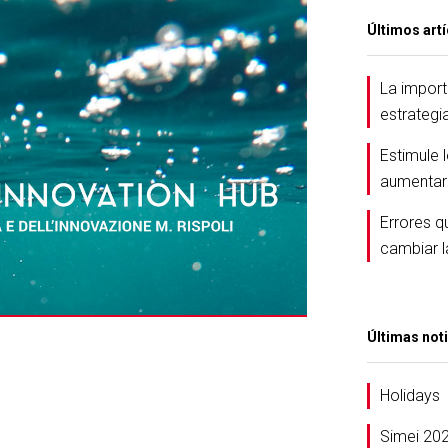
Últimos art
La import
estrategi
Estimule 
aumentar 
Errores q
cambiar l
Últimas not
Holidays
Simei 20