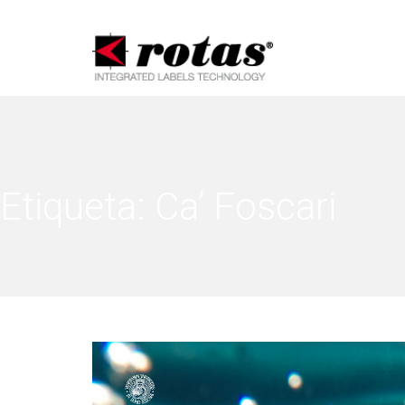
Aviso e
Etiqueta:
Ca’ Foscari