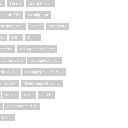
ty
Francia
Grimaldi Forum
hispack 2018
investigación
luxepack 2021
Madrid
mascarillas
uhe
Milan
M_use
mpresión
Packaging Innovations
novations 2018
packaging premiere
emiere 2018
Packaging Premiere 2019
Simei 2024
Strategy Innovation Hub
Venezia
verona
vinitaly
vinitalydesign 2020
ce Messe