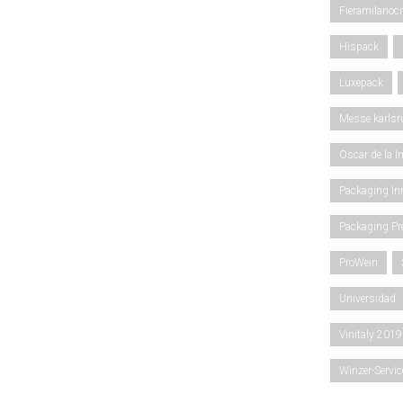
Fieramilanoci
Hispack
Luxepack
Messe karlsr
Oscar de la I
Packaging In
Packaging Pr
ProWein
Universidad
Vinitaly 2019
Winzer-Servi