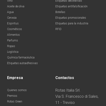
Vino
Etiquetas decorativas
Aceite de oliva
Etiquetas antifalsificación
Agua
Botellas
Cerveza
Etiquetas promocionales
Espiritus
Etiquetas para la industria
Cosméticos
RFID
Alimentos
Parfums
Ropas
Logística
Química farmacéutica
Etiquetas autoadhesivas
Empresa
Contactos
Rotas Italia Srl.
Quienes somos
Premios
Via S. Francesco di Sales,
Rotas Green
11 - Treviso