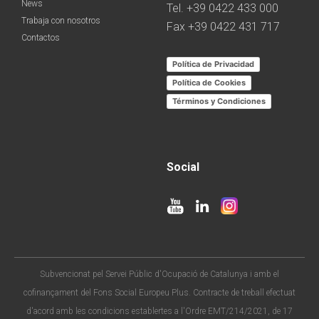
News
Tel. +39 0422 433 000
Trabaja con nosotros
Fax +39 0422 431 717
Contactos
Política de Privacidad
Política de Cookies
Términos y Condiciones
Social
Subvencionat pel Servei Públic d'Ocupació de Catalunya i amb el
cofinançament del Fons Social Europeu Plus. Contracte de treball efectuat
d'acord amb les condicions establertes a l'Ordre EMT/214/2021, de 17