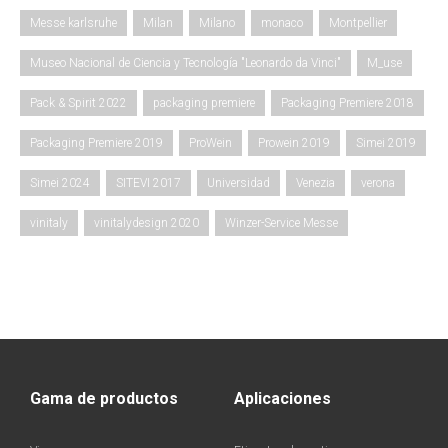
Messe karlsruhe
Milan
Milano
monaco
Montpellier
Museo Nacional de Ciencia y Tecnología "Leonardo da Vinci"
M_use
Pack & Spirit 2022
packaging premiere
Packaging Premiere 2018
Packaging Premiere 2019
ProWein
Prowein 2019
Simei 2019
Simei 2024
SITEVI 2017
Universidad
Venezia
verona
vinitaly
vinitalydesign 2020
Winzer-Service Messe
Gama de productos
Aplicaciones