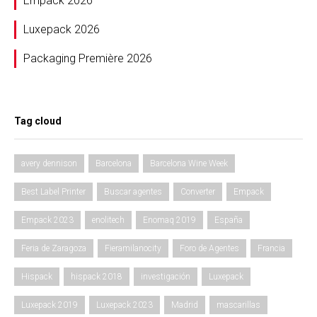
Empack 2026
Luxepack 2026
Packaging Première 2026
Tag cloud
avery dennison
Barcelona
Barcelona Wine Week
Best Label Printer
Buscar agentes
Converter
Empack
Empack 2023
enolitech
Enomaq 2019
España
Feria de Zaragoza
Fieramilanocity
Foro de Agentes
Francia
Hispack
hispack 2018
investigación
Luxepack
Luxepack 2019
Luxepack 2023
Madrid
mascarillas