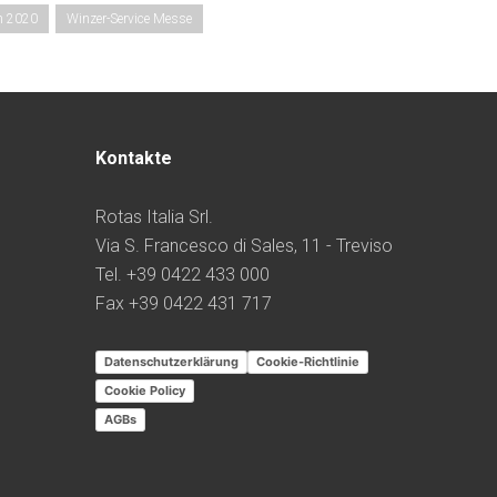
gn 2020
Winzer-Service Messe
Kontakte
Rotas Italia Srl.
Via S. Francesco di Sales, 11 - Treviso
Tel. +39 0422 433 000
Fax +39 0422 431 717
Datenschutzerklärung
Cookie-Richtlinie
Cookie Policy
AGBs