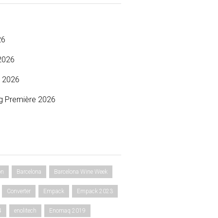
26
2026
 2026
g Première 2026
on
Barcelona
Barcelona Wine Week
Converter
Empack
Empack 2023
4
enolitech
Enomaq 2019