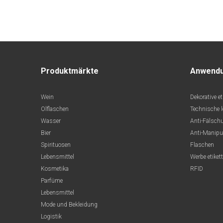
Produktmärkte
Anwend
Wein
Dekorative et
Olflaschen
Technische 
Wasser
Anti-Fälsch
Bier
Anti-Manipu
Spirituosen
Flaschen
Lebensmittel
Werbe etiket
Kosmetika
RFID
Parfüme
Lebensmittel
Mode und Bekleidung
Logistik