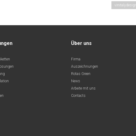
vinitalydesi
ungen
Über uns
iketten
Firma
losungen
Auszeichnungen
ung
Rotas Green
lation
News
Arbeite mit uns
ten
Contacts