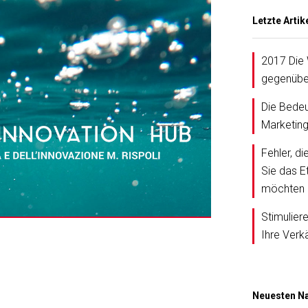
Letzte Artik
2017 Die 
gegenüber
Die Bedeu
Marketing
Fehler, d
Sie das E
möchten
Stimulier
Ihre Verk
Neuesten Na