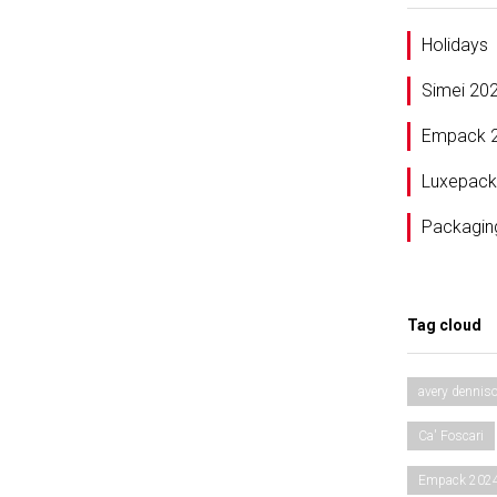
Holidays
Simei 20
Empack 
Luxepack
Packagin
Tag cloud
avery dennis
Ca' Foscari
Empack 202