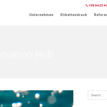
+39 0422 4
weis bei Erhebung
Ihre Datenschutzeinstellungen
Unternehmen
Etikettendruck
Refere
novation Hub