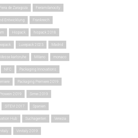
Feira de Zaragoza
Fieramilanocity
nd Entwicklung
Frankreich
rum
Hispack
hispack 2018
xepack
Luxepack 2023
Madrid
Messe karlsruhe
Milano
monaco
NFC
Packaging Innovations
emiere
Packaging Premiere 2019
Prowein 2019
Simei 2019
SITEVI 2017
Spanien
ovation Hub
Suchagenten
Venezia
nitaly
Vinitaly 2019