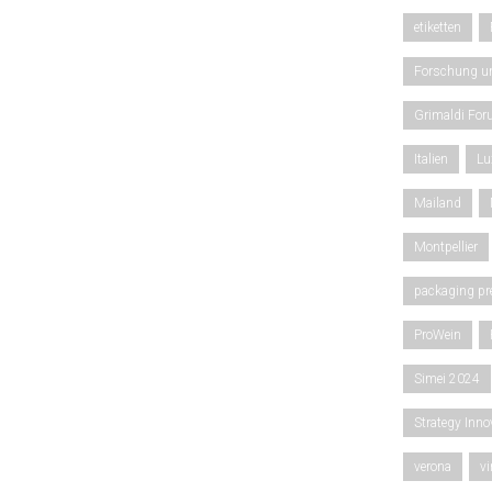
etiketten
Forschung u
Grimaldi Fo
Italien
Lu
Mailand
Montpellier
packaging pr
ProWein
Simei 2024
Strategy Inn
verona
vi