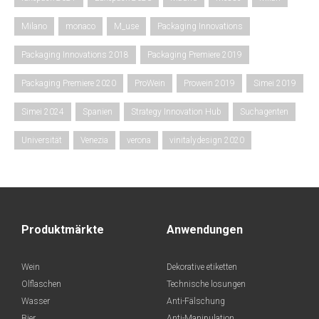
Milano
monaco
M_use
Packaging Innovations
Packaging Innovations 2018
Packaging Premiere 2019
Packaging Premiere 2020
ProWein
Prowein 2019
Simei 2019
Simei 2024
Spanien
Strategy Innovation Hub
Suchagenten
Universität
Venezia
verona
vinitalydesign 2020
Produktmärkte
Anwendungen
Wein
Dekorative etiketten
Olflaschen
Technische losungen
Wasser
Anti-Fälschung
Bier
Anti-Manipulation