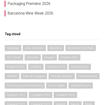
Packaging Première 2026
Barcelona Wine Week 2026
Tag cloud
Agrartage
avery dennison
Barcelona
Barcelona Wine Week
Ca' Foscari
Converter
Empack
Empack 2023
Empack 2024
enolitech
Enomaq 2019
Enomaq 2025
etiketten
Feira de Zaragoza
Feria de Zaragoza
Fieramilanocity
Forschung und Entwicklung
Forum Agent
Grimaldi Forum
luxepack 2017
Luxepack 2019
Luxepack 2020
luxepack 2021
Luxepack 2023
Madrid
Messe
Milan