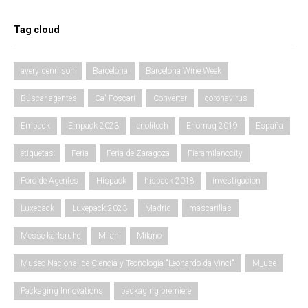
Tag cloud
avery dennison
Barcelona
Barcelona Wine Week
Buscar agentes
Ca' Foscari
Converter
coronavirus
Empack
Empack 2023
enolitech
Enomaq 2019
España
etiquetas
Feria
Feria de Zaragoza
Fieramilanocity
Foro de Agentes
Hispack
hispack 2018
investigación
Luxepack
Luxepack 2023
Madrid
mascarillas
Messe karlsruhe
Milan
Milano
Museo Nacional de Ciencia y Tecnología "Leonardo da Vinci"
M_use
Packaging Innovations
packaging premiere