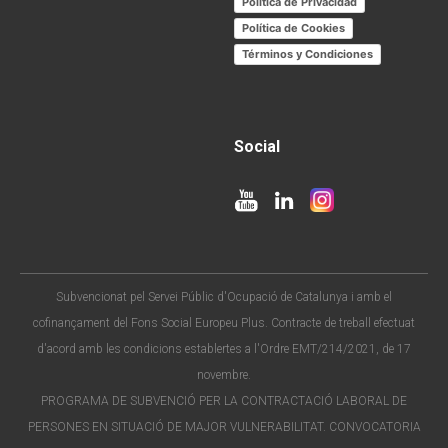
Política de Privacidad
Política de Cookies
Términos y Condiciones
Social
Subvencionat pel Servei Públic d'Ocupació de Catalunya i amb el
cofinançament del Fons Social Europeu Plus. Contracte de treball efectuat
d'acord amb les condicions establertes a l'Ordre EMT/214/2021, de 17
novembre.
PROGRAMA DE SUBVENCIÓ PER LA CONTRACTACIÓ LABORAL DE
PERSONES EN SITUACIÓ DE MAJOR VULNERABILITAT. CONVOCATORIA