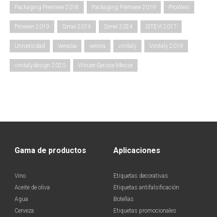
Packaging Premiere 2018
Packaging Premiere 2019
ProWein
Prowein 2019
Simei 2019
Simei 2024
SITEVI 2017
Universidad
Venezia
verona
vinitaly
Vinitaly 2019
vinitalydesign 2020
Winzer-Service Messe
Gama de productos
Aplicaciones
Vino
Etiquetas decorativas
Aceite de oliva
Etiquetas antifalsificación
Agua
Botellas
Cerveza
Etiquetas promocionales