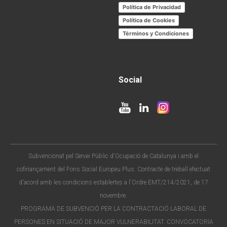
Política de Privacidad
Política de Cookies
Términos y Condiciones
Social
Subvencionat pel Servei Públic d'Ocupació de Catalunya i amb el
cofinançament del Fons Social Europeu Plus. Contracte de treball efectuat
d'acord amb les condicions establertes a l'Ordre EMT/214/2021, de 17
novembre.
PROGRAMA DE SUBVENCIÓ PER LA CONTRACTACIÓ LABORAL DE
PERSONES EN SITUACIÓ DE MAJOR VULNERABILITAT. CONVOCATORIA