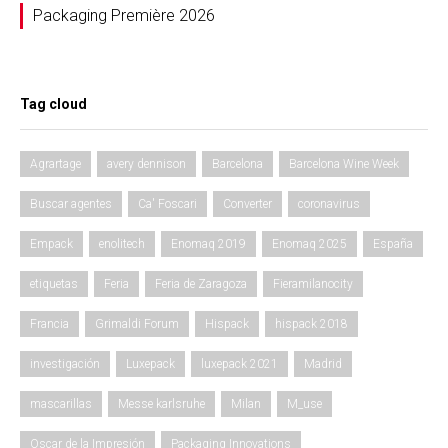
Packaging Première 2026
Tag cloud
Agrartage
avery dennison
Barcelona
Barcelona Wine Week
Buscar agentes
Ca' Foscari
Converter
coronavirus
Empack
enolitech
Enomaq 2019
Enomaq 2025
España
etiquetas
Feria
Feria de Zaragoza
Fieramilanocity
Francia
Grimaldi Forum
Hispack
hispack 2018
investigación
Luxepack
luxepack 2021
Madrid
mascarillas
Messe karlsruhe
Milan
M_use
Oscar de la Impresión
Packaging Innovations