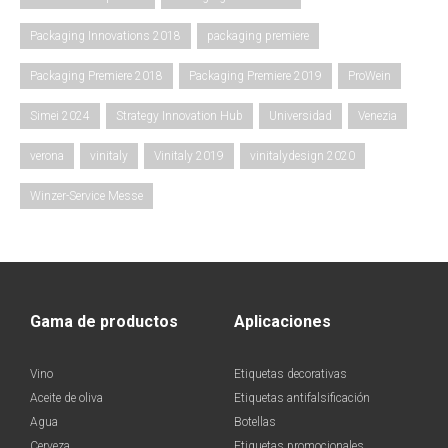
Packaging Innovations 2018
packaging premiere
Packaging Premiere 2018
Packaging Premiere 2019
ProWein
Simei 2024
Strategy Innovation Hub
Universidad
Venezia
verona
vinitaly
Vinitaly 2019
vinitalydesign 2020
Winzer-Service Messe
Gama de productos
Aplicaciones
Vino
Etiquetas decorativas
Aceite de oliva
Etiquetas antifalsificación
Agua
Botellas
Cerveza
Etiquetas promocionales