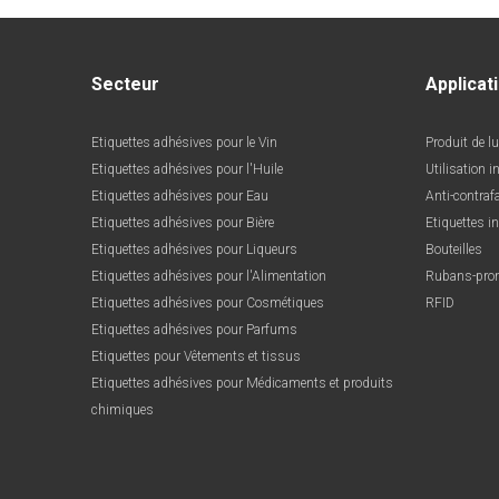
Secteur
Applicat
Etiquettes adhésives pour le Vin
Produit de l
Etiquettes adhésives pour l'Huile
Utilisation i
Etiquettes adhésives pour Eau
Anti-contraf
Etiquettes adhésives pour Bière
Etiquettes i
Etiquettes adhésives pour Liqueurs
Bouteilles
Etiquettes adhésives pour l'Alimentation
Rubans-pro
Etiquettes adhésives pour Cosmétiques
RFID
Etiquettes adhésives pour Parfums
Etiquettes pour Vêtements et tissus
Etiquettes adhésives pour Médicaments et produits
chimiques