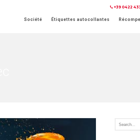
+39 0422 43
 lors de la collecte
Vos choix en matière de confidenti
Société
Étiquettes autocollantes
Récompe
ec