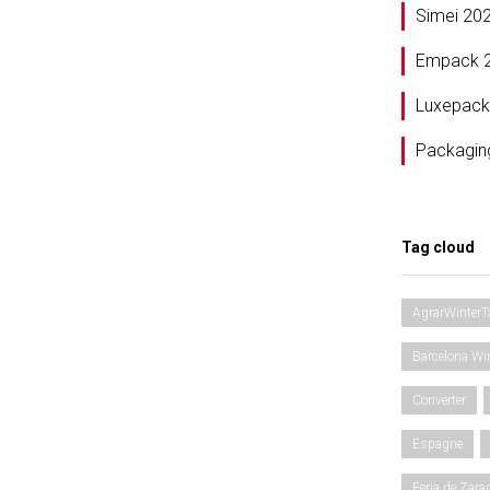
Simei 20
Empack 
Luxepack
Packagin
Tag cloud
AgrarWinterT
Barcelona Wi
Converter
Espagne
Feria de Zara