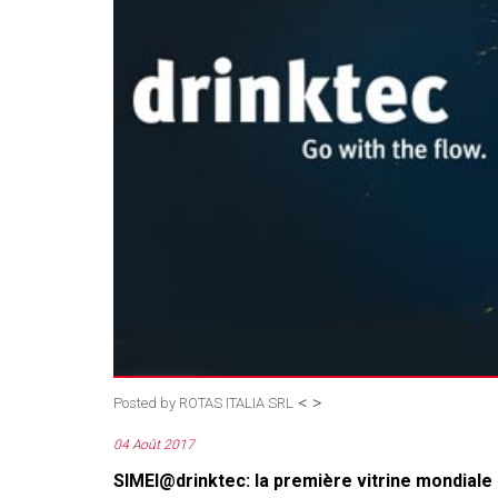
<
>
Posted by
ROTAS ITALIA SRL
04 Août 2017
SIMEI@drinktec: la première vitrine mondiale 