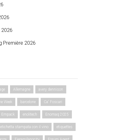
26
2026
 2026
g Première 2026
age
Allemagne
avery dennison
ne Week
barcelone
Ca' Foscari
Empack
enolitech
Enomaq 2025
etichetta stampata con il vino
etiquettes
goza
Fieramilanocity
Forum Agent