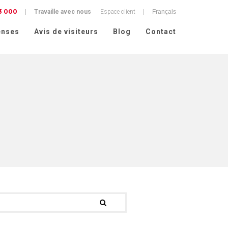
3 000
alité
|
Travaille avec nous
Espace client
|
nses
Avis de visiteurs
Blog
Contact