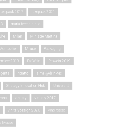
luxepack 2017
luxepack 2021
23
maria teresa pirillo
uhe
Milan
Ministre Martina
Montpellier
M_use
Packaging
emiere 2019
ProWein
Prowein 2019
agents
ritratto
simei@drinktec
Strategy Innovation Hub
Université
rona
vinitaly
vinitaly 2017
vinitalydesign 2020
vino rosso
ce Messe