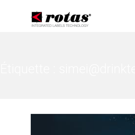
Notification
Étiquette :
simei@drinkt