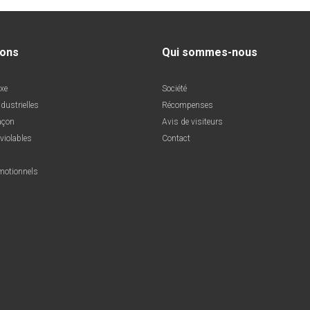
ions
Qui sommes-nous
uxe
Société
ndustrielles
Récompenses
açon
Avis de visiteurs
nviolables
Contact
motionnels