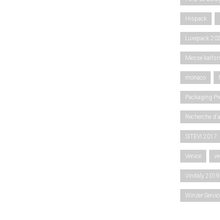
Hispack
Luxepack 20
Messe karlsr
monaco
Packaging Pr
Recherche d'
SITEVI 2017
Venice
ve
Vinitaly 2019
Winzer-Servi