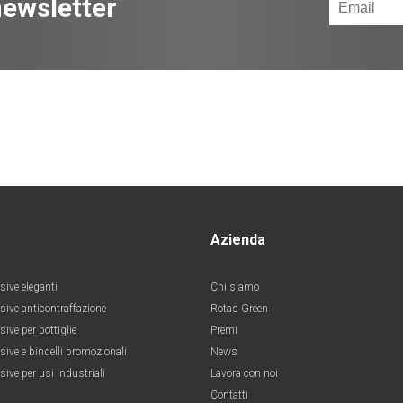
ewsletter
Azienda
sive eleganti
Chi siamo
esive anticontraffazione
Rotas Green
sive per bottiglie
Premi
sive e bindelli promozionali
News
sive per usi industriali
Lavora con noi
Contatti