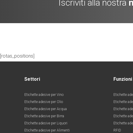
Iscriviti alla nostra
n
[rotas_positions]
Settori
Funzioni
Etichette adesive per Vino
Etichette ade
Etichette adesive per Olio
Etichette ad
Etichette adesive per Acqua
Etichette ade
Etichette adesive per Birra
Etichette ade
Etichette adesive per Liquori
Etichette ade
Etichette adesive per Alimenti
RFID