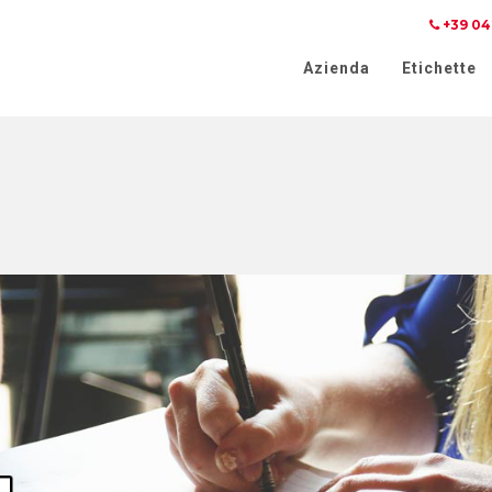
+39 04
iva sulla raccolta
Le tue preferenze relative alla priva
Azienda
Etichette