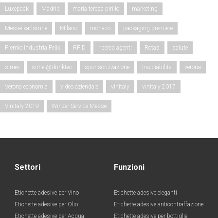
Luxepack
Madrid
maria teresa pirillo
marketing
Messe karlsruhe
Milano
monaco
packaging premiere
Premio Industria Felix
RFID
ricerca agenti
Rotas
salute
simei
simei@drinktec
sponsorizzazione
tracciabilita
verona
Verona economia
video aziendale
vinitaly
vinitaly 2017
Vinitaly 2019
Winzer-Service Messe
Settori
Funzioni
Etichette adesive per Vino
Etichette adesive eleganti
Etichette adesive per Olio
Etichette adesive anticontraffazione
Etichette adesive per Acqua
Etichette adesive per bottiglie