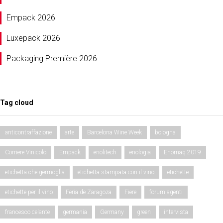
Empack 2026
Luxepack 2026
Packaging Première 2026
Tag cloud
anticontraffazione
arte
Barcelona Wine Week
bologna
Corriere Vinicolo
Empack
enolitech
enologia
Enomaq 2019
etichetta che germoglia
etichetta stampata con il vino
etichette
etichette per il vino
Feria de Zaragoza
Fiere
forum agenti
francesco celante
germania
Germany
green
intervista