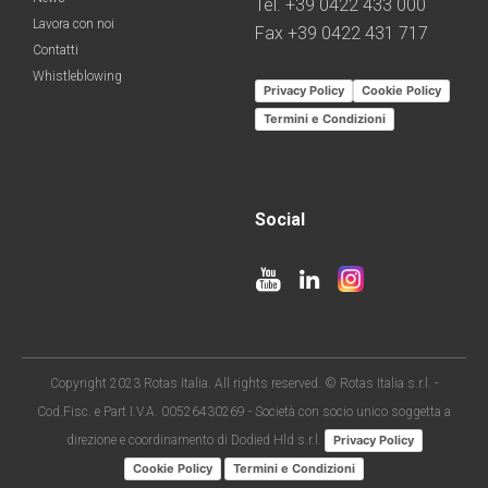
Tel. +39 0422 433 000
Lavora con noi
Fax +39 0422 431 717
Contatti
Whistleblowing
Privacy Policy
Cookie Policy
Termini e Condizioni
Social
Copyright 2023 Rotas Italia. All rights reserved. © Rotas Italia s.r.l. -
Cod.Fisc. e Part I.V.A. 00526430269 - Società con socio unico soggetta a
direzione e coordinamento di Dodied Hld s.r.l.
Privacy Policy
Cookie Policy
Termini e Condizioni