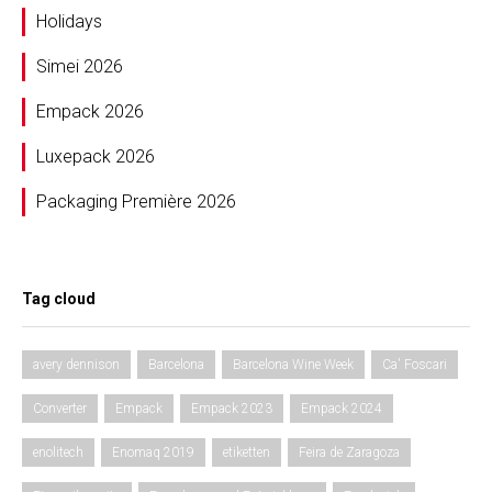
Holidays
Simei 2026
Empack 2026
Luxepack 2026
Packaging Première 2026
Tag cloud
avery dennison
Barcelona
Barcelona Wine Week
Ca' Foscari
Converter
Empack
Empack 2023
Empack 2024
enolitech
Enomaq 2019
etiketten
Feira de Zaragoza