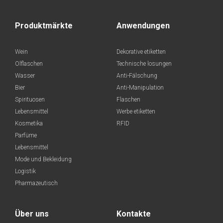
Produktmärkte
Anwendungen
Wein
Dekorative etiketten
Olflaschen
Technische losungen
Wasser
Anti-Fälschung
Bier
Anti-Manipulation
Spirituosen
Flaschen
Lebensmittel
Werbe etiketten
Kosmetika
RFID
Parfüme
Lebensmittel
Mode und Bekleidung
Logistik
Pharmazeutisch
Über uns
Kontakte