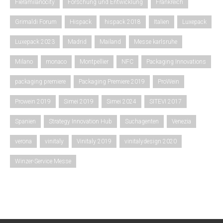
Fieramilanocity
Forschung und Entwicklung
Frankreich
Grimaldi Forum
Hispack
hispack 2018
Italien
Luxepack
Luxepack 2023
Madrid
Mailand
Messe karlsruhe
Milano
monaco
Montpellier
NFC
Packaging Innovations
packaging premiere
Packaging Premiere 2019
ProWein
Prowein 2019
Simei 2019
Simei 2024
SITEVI 2017
Spanien
Strategy Innovation Hub
Suchagenten
Venezia
verona
vinitaly
Vinitaly 2019
vinitalydesign 2020
Winzer-Service Messe