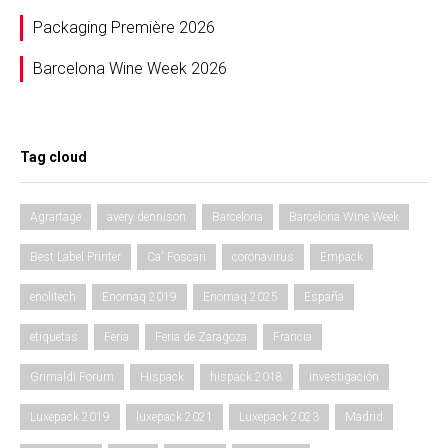
Packaging Première 2026
Barcelona Wine Week 2026
Tag cloud
Agrartage
avery dennison
Barcelona
Barcelona Wine Week
Best Label Printer
Ca' Foscari
coronavirus
Empack
enolitech
Enomaq 2019
Enomaq 2025
España
etiquetas
Feria
Feria de Zaragoza
Francia
Grimaldi Forum
Hispack
hispack 2018
investigación
Luxepack 2019
luxepack 2021
Luxepack 2023
Madrid