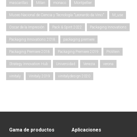
mascarillas
Milan
monaco
Montpellier
Museo Nacional de Ciencia y Tecnología "Leonardo da Vinci"
M_use
Oscar de la Impresión
Pack & Spirit 2022
Packaging Innovations
Packaging Innovations 2018
packaging premiere
Packaging Premiere 2018
Packaging Premiere 2019
ProWein
Strategy Innovation Hub
Universidad
Venezia
verona
vinitaly
Vinitaly 2019
vinitalydesign 2020
Gama de productos
Aplicaciones