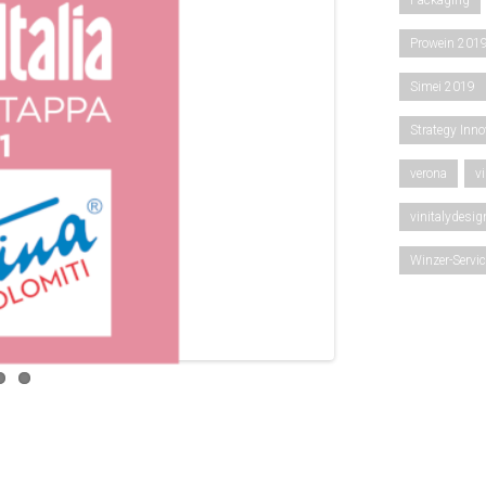
Packaging
Prowein 201
Simei 2019
Strategy Inn
verona
vi
vinitalydesi
Winzer-Servi