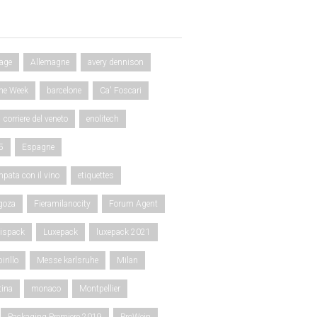
age
Allemagne
avery dennison
ne Week
barcelone
Ca' Foscari
corriere del veneto
enolitech
5
Espagne
mpata con il vino
etiquettes
agoza
Fieramilanocity
Forum Agent
ispack
Luxepack
luxepack 2021
irillo
Messe karlsruhe
Milan
tina
monaco
Montpellier