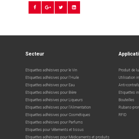
Secteur
Applicat
Etiquettes adhésives pour le Vin
Produit de l
Etiquettes adhésives pour l'Huile
Utilisation i
Etiquettes adhésives pour Eau
Anti-contraf
Etiquettes adhésives pour Bière
Etiquettes i
Etiquettes adhésives pour Liqueurs
Bouteilles
Etiquettes adhésives pour l'Alimentation
Rubans-pro
Etiquettes adhésives pour Cosmétiques
RFID
Etiquettes adhésives pour Parfums
Etiquettes pour Vêtements et tissus
Etiquettes adhésives pour Médicaments et produits