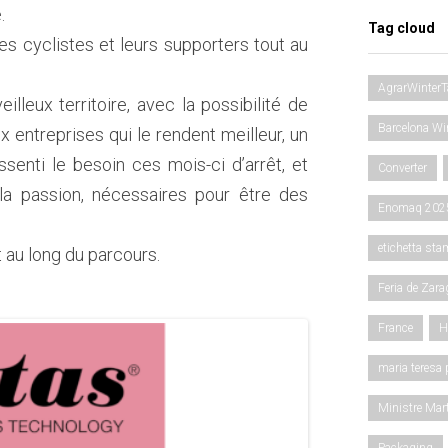
.
Tag cloud
 cyclistes et leurs supporters tout au
AgrarWinterT
leux territoire, avec la possibilité de
Barcelona Wi
entreprises qui le rendent meilleur, un
enti le besoin ces mois-ci d’arrêt, et
Converter
la passion, nécessaires pour être des
Enomaq 202
etichetta sta
 au long du parcours.
Feria de Zar
France
H
maria teresa p
Ministre Mar