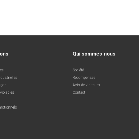
ions
Qui sommes-nous
uxe
Société
ndustrielles
Récompenses
açon
Avis de visiteurs
nviolables
Contact
motionnels