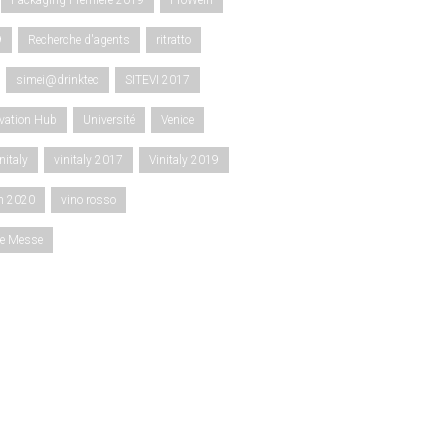
Packaging Premiere 2019
ProWein
9
Recherche d'agents
ritratto
simei@drinktec
SITEVI 2017
ovation Hub
Université
Venice
nitaly
vinitaly 2017
Vinitaly 2019
gn 2020
vino rosso
ce Messe