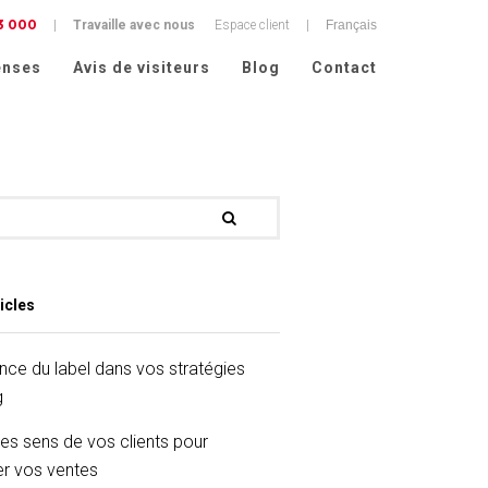
3 000
|
Travaille avec nous
Espace client
|
nses
Avis de visiteurs
Blog
Contact
icles
nce du label dans vos stratégies
g
les sens de vos clients pour
r vos ventes