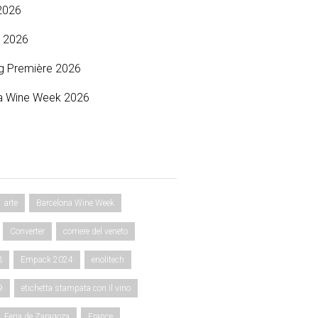
2026
 2026
g Première 2026
a Wine Week 2026
arte
Barcelona Wine Week
Converter
corriere del veneto
3
Empack 2024
enolitech
9
etichetta stampata con il vino
Feria de Zaragoza
France