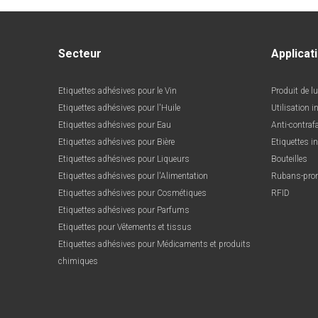
Secteur
Applicat
Etiquettes adhésives pour le Vin
Produit de l
Etiquettes adhésives pour l'Huile
Utilisation i
Etiquettes adhésives pour Eau
Anti-contraf
Etiquettes adhésives pour Bière
Etiquettes i
Etiquettes adhésives pour Liqueurs
Bouteilles
Etiquettes adhésives pour l'Alimentation
Rubans-pro
Etiquettes adhésives pour Cosmétiques
RFID
Etiquettes adhésives pour Parfums
Etiquettes pour Vêtements et tissus
Etiquettes adhésives pour Médicaments et produits
chimiques