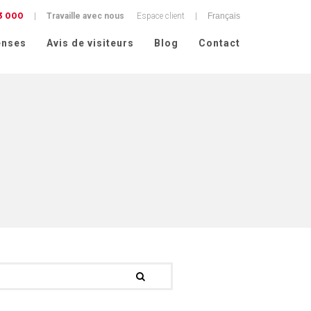
3 000
alité
|
Travaille avec nous
Espace client
|
nses
Avis de visiteurs
Blog
Contact