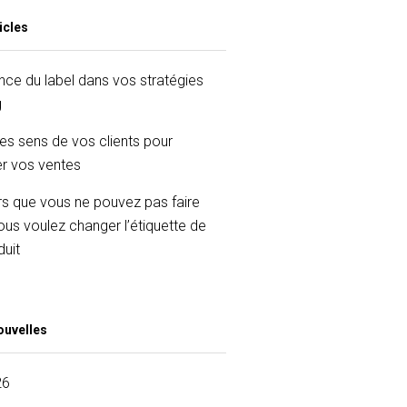
icles
nce du label dans vos stratégies
g
les sens de vos clients pour
r vos ventes
rs que vous ne pouvez pas faire
ous voulez changer l’étiquette de
duit
ouvelles
26