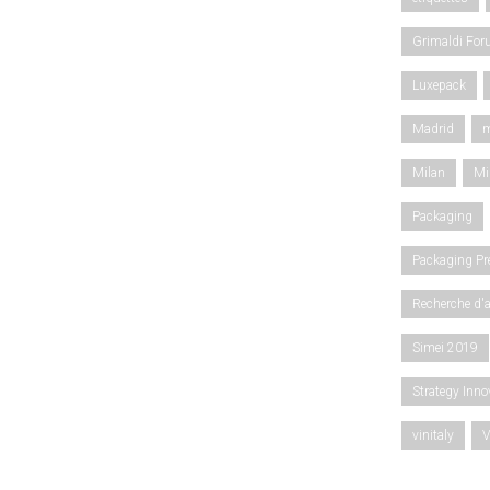
Grimaldi Fo
Luxepack
Madrid
m
Milan
Mi
Packaging
Packaging Pr
Recherche d'
Simei 2019
Strategy Inn
vinitaly
V