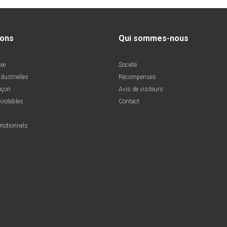
ions
Qui sommes-nous
uxe
Société
ndustrielles
Récompenses
açon
Avis de visiteurs
nviolables
Contact
motionnels