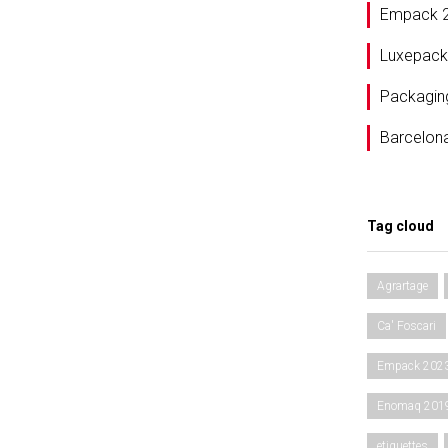
Empack 
Luxepack
Packagin
Barcelon
Tag cloud
Agrartage
Ca' Foscari
Empack 202
Enomaq 201
etiquettes