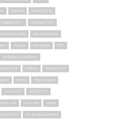
rum
Hispack
hispack 2018
luxepack 2017
Luxepack 2019
aria teresa pirillo
Messe karlsruhe
lano
monaco
Montpellier
NFC
Packaging Innovations
emiere 2018
ProWein
Prowein 2019
agents
ritratto
Rotas Display
Simei 2024
SITEVI 2017
ovation Hub
Université
verona
initaly 2019
Winzer-Service Messe