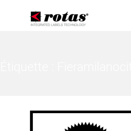
Notification
Étiquette :
Fieramilanoci