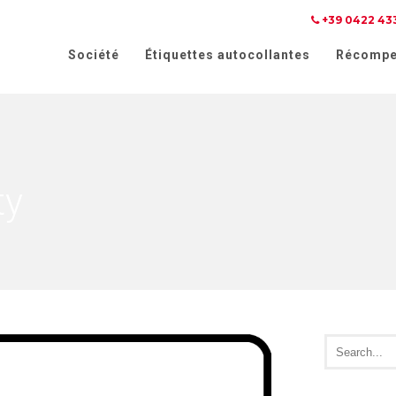
+39 0422 43
 lors de la collecte
Vos choix en matière de confidenti
Société
Étiquettes autocollantes
Récompe
ty