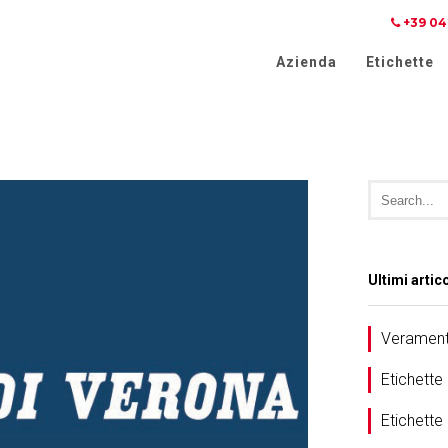
+39 04
iva sulla raccolta
Le tue preferenze relative alla priva
Azienda
Etichette
Ultimi artico
Verament
Etichette
Etichett