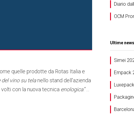
Diario dal
OCM Pro
Ultime new
Simei 20
come quelle prodotte da Rotas Italia e
Empack 
e del vino su tela
nello stand dell’azienda
Luxepack
i volti con la nuova tecnica
enologica
.”…
Packagin
Barcelon