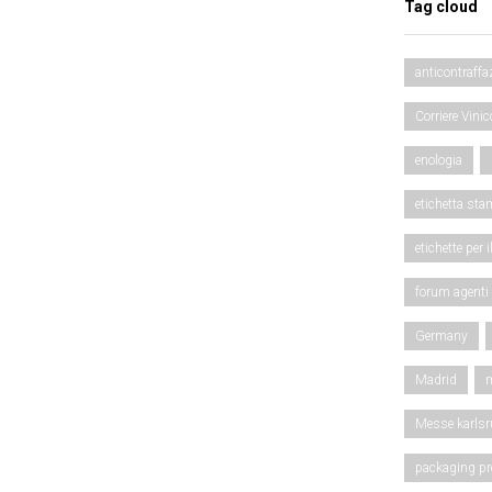
Tag cloud
anticontraffa
Corriere Vinic
enologia
etichetta sta
etichette per i
forum agenti
Germany
Madrid
m
Messe karlsr
packaging pr