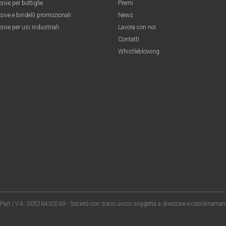
sive per bottiglie
Premi
sive e bindelli promozionali
News
sive per usi industriali
Lavora con noi
Contatti
Whistleblowing
. e Part I.V.A. 00526430269 - Società con socio unico soggetta a direzione e coordinament