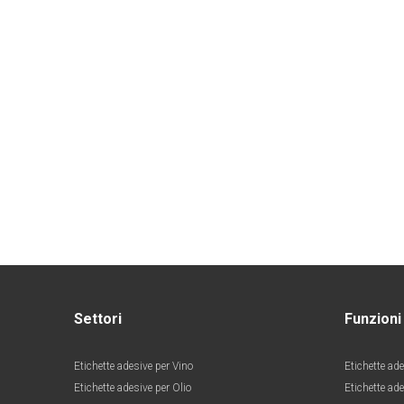
Settori
Funzioni
Etichette adesive per Vino
Etichette ade
Etichette adesive per Olio
Etichette ad