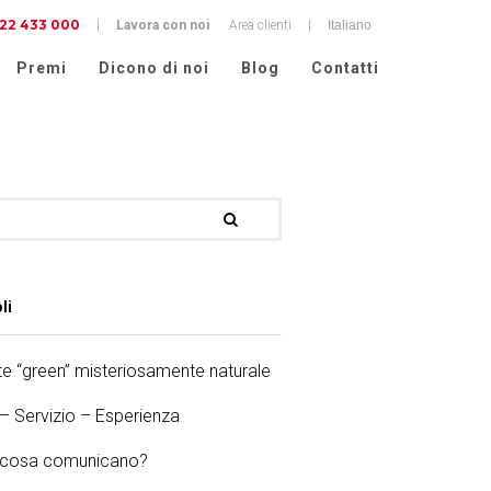
22 433 000
cy
|
Lavora con noi
Area clienti
|
Premi
Dicono di noi
Blog
Contatti
li
e “green” misteriosamente naturale
 – Servizio – Esperienza
e cosa comunicano?