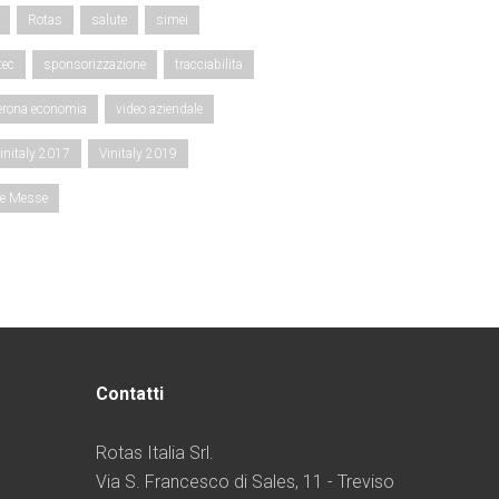
Rotas
salute
simei
tec
sponsorizzazione
tracciabilita
erona economia
video aziendale
initaly 2017
Vinitaly 2019
ce Messe
Contatti
Rotas Italia Srl.
Via S. Francesco di Sales, 11 - Treviso