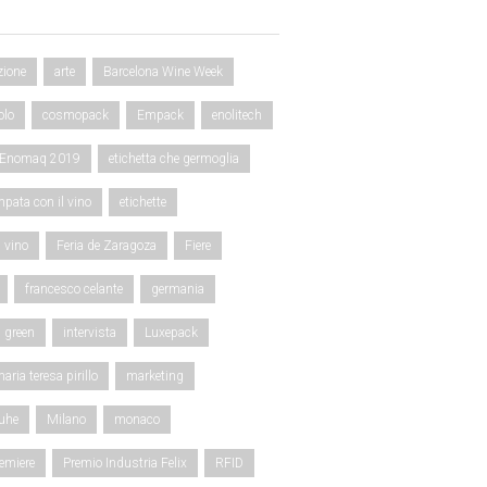
zione
arte
Barcelona Wine Week
olo
cosmopack
Empack
enolitech
Enomaq 2019
etichetta che germoglia
mpata con il vino
etichette
l vino
Feria de Zaragoza
Fiere
francesco celante
germania
green
intervista
Luxepack
aria teresa pirillo
marketing
uhe
Milano
monaco
emiere
Premio Industria Felix
RFID