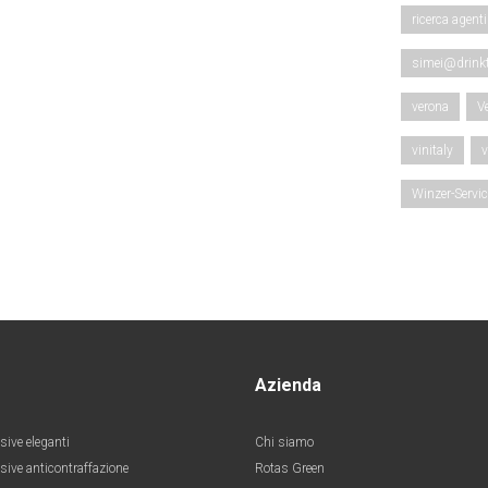
ricerca agenti
simei@drink
verona
V
vinitaly
v
Winzer-Servi
Azienda
sive eleganti
Chi siamo
esive anticontraffazione
Rotas Green