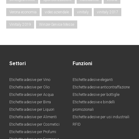
Verona economia
video aziendale
vinitaly
vinitaly 2017
Vinitaly 2019
Winzer-Service Messe
Settori
Funzioni
Etichette adesive per Vino
Etichette adesive eleganti
Etichette adesive per Olio
Etichette adesive anticontraffazione
Etichette adesive per Acqua
Etichette adesive per bottiglie
Etichette adesive per Birra
Etichette adesive e bindelli
Etichette adesive per Liquori
promozionali
Etichette adesive per Alimenti
Etichette adesive per usi industriali
Etichette adesive per Cosmetici
RFID
Etichette adesive per Profumi