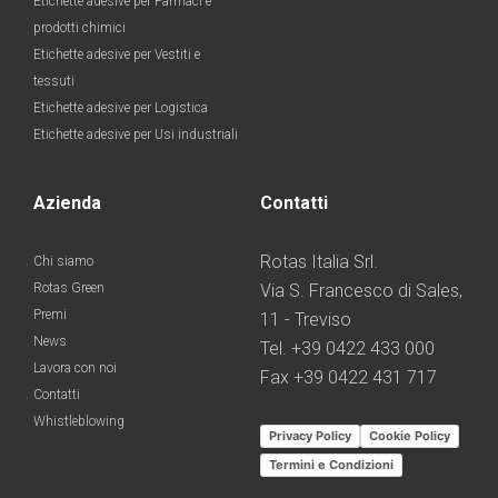
Etichette adesive per Farmaci e
prodotti chimici
Etichette adesive per Vestiti e
tessuti
Etichette adesive per Logistica
Etichette adesive per Usi industriali
Azienda
Contatti
Rotas Italia Srl.
Chi siamo
Rotas Green
Via S. Francesco di Sales,
Premi
11 - Treviso
News
Tel. +39 0422 433 000
Lavora con noi
Fax +39 0422 431 717
Contatti
Whistleblowing
Privacy Policy
Cookie Policy
Termini e Condizioni