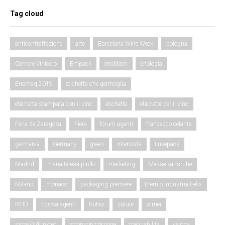
Tag cloud
anticontraffazione
arte
Barcelona Wine Week
bologna
Corriere Vinicolo
Empack
enolitech
enologia
Enomaq 2019
etichetta che germoglia
etichetta stampata con il vino
etichette
etichette per il vino
Feria de Zaragoza
Fiere
forum agenti
francesco celante
germania
Germany
green
intervista
Luxepack
Madrid
maria teresa pirillo
marketing
Messe karlsruhe
Milano
monaco
packaging premiere
Premio Industria Felix
RFID
ricerca agenti
Rotas
salute
simei
simei@drinktec
sponsorizzazione
tracciabilita
verona