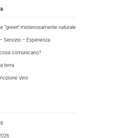
li
 “green” misteriosamente naturale
 – Servizio – Esperienza
e cosa comunicano?
la terra
ozione Vino
26
2026