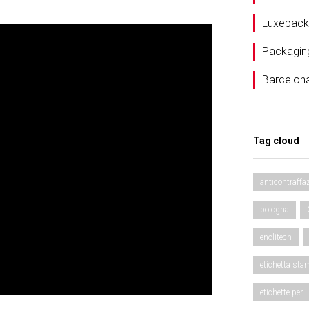
Luxepack
Packagin
Barcelon
Tag cloud
anticontraffa
bologna
enolitech
etichetta sta
etichette per i