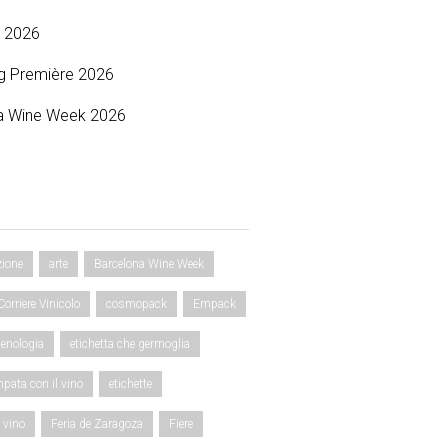
 2026
g Première 2026
a Wine Week 2026
zione
arte
Barcelona Wine Week
Corriere Vinicolo
cosmopack
Empack
enologia
etichetta che germoglia
mpata con il vino
etichette
l vino
Feria de Zaragoza
Fiere