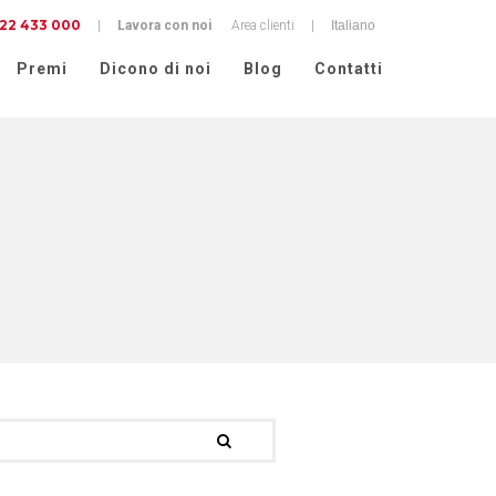
22 433 000
cy
|
Lavora con noi
Area clienti
|
Premi
Dicono di noi
Blog
Contatti