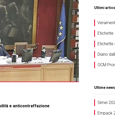
Ultimi artico
Veramente
Etichette
Etichett
Diario dal
OCM Prom
Ultime news
Simei 20
ilità e anticontraffazione
Empack 