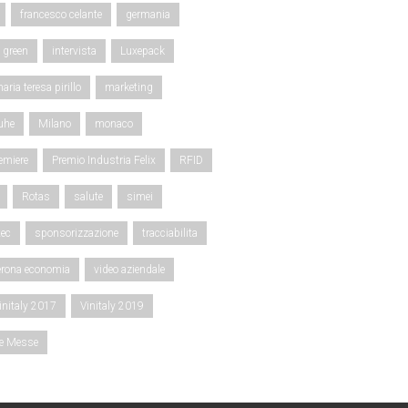
francesco celante
germania
green
intervista
Luxepack
aria teresa pirillo
marketing
uhe
Milano
monaco
emiere
Premio Industria Felix
RFID
Rotas
salute
simei
ec
sponsorizzazione
tracciabilita
erona economia
video aziendale
initaly 2017
Vinitaly 2019
ce Messe