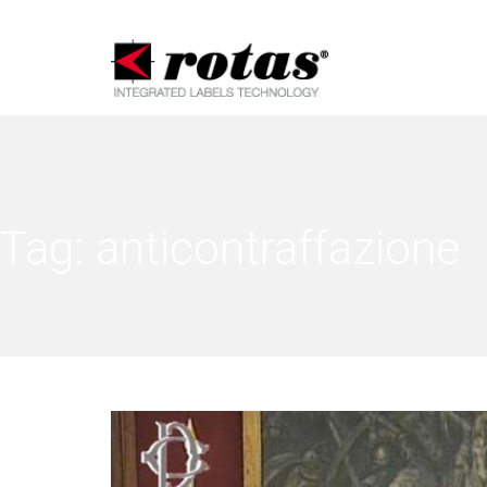
Informat
Tag:
anticontraffazione