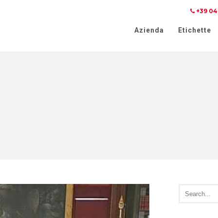
+39 04
iva sulla raccolta
Le tue preferenze relative alla priva
Azienda
Etichette