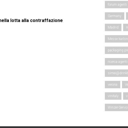
forum agenti
Germany
 nella lotta alla contraffazione
Madrid
m
Messe karlsr
packaging pr
ricerca agenti
simei@drinkt
verona
V
vinitaly
v
Winzer-Servi