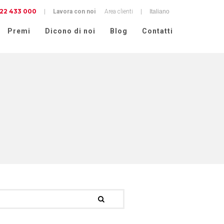
22 433 000
cy
|
Lavora con noi
Area clienti
|
Premi
Dicono di noi
Blog
Contatti