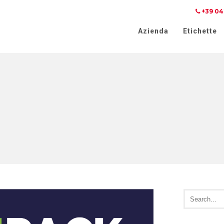
+39 04
iva sulla raccolta
Le tue preferenze relative alla priva
Azienda
Etichette