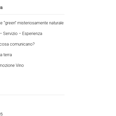
li
 “green” misteriosamente naturale
 – Servizio – Esperienza
e cosa comunicano?
la terra
ozione Vino
26