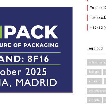
Empack 
Luxepack
Packagin
Tag cloud
anticontraffa
bologna
enolitech
etichetta che
etichette