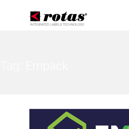
Informat
Tag:
Empack