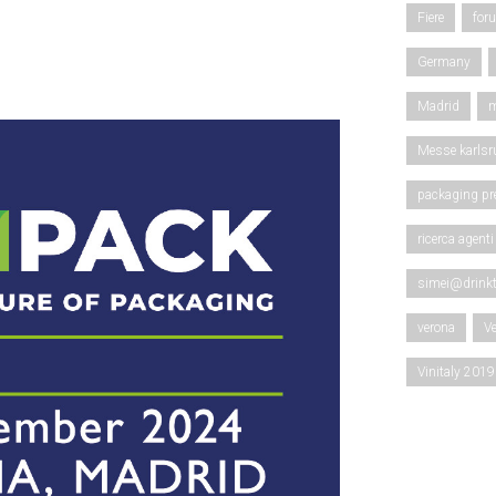
Fiere
for
Germany
Madrid
m
Messe karlsr
packaging pr
ricerca agenti
simei@drinkt
verona
V
Vinitaly 2019