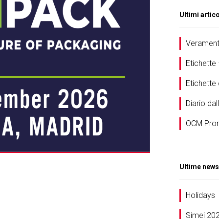
Ultimi artico
Veramente
Etichette
Etichett
Diario dal
OCM Prom
Ultime news
Holidays
Simei 20