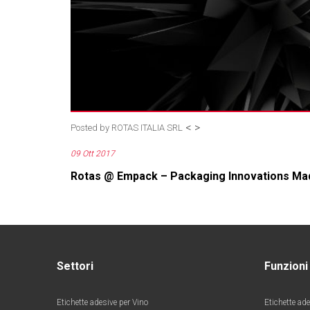
<
>
Posted by
ROTAS ITALIA SRL
09 Ott 2017
Rotas @ Empack – Packaging Innovations Ma
Settori
Funzioni
Etichette adesive per Vino
Etichette ade