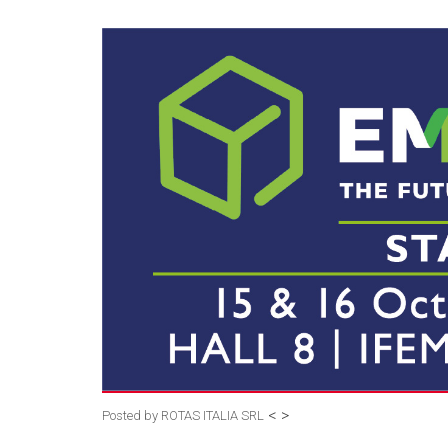
<
>
Posted by
ROTAS ITALIA SRL