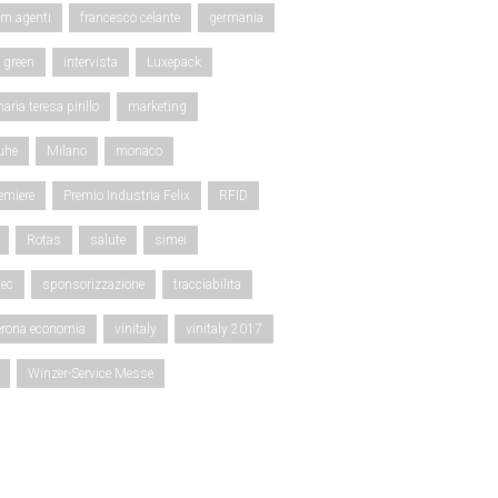
um agenti
francesco celante
germania
green
intervista
Luxepack
aria teresa pirillo
marketing
uhe
Milano
monaco
emiere
Premio Industria Felix
RFID
Rotas
salute
simei
ec
sponsorizzazione
tracciabilita
erona economia
vinitaly
vinitaly 2017
Winzer-Service Messe