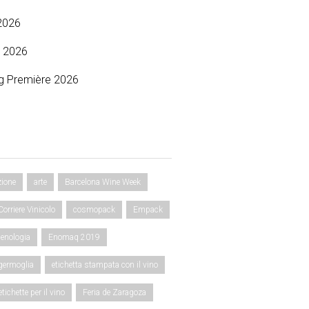
2026
 2026
g Première 2026
zione
arte
Barcelona Wine Week
Corriere Vinicolo
cosmopack
Empack
enologia
Enomaq 2019
 germoglia
etichetta stampata con il vino
etichette per il vino
Feria de Zaragoza