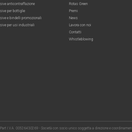
esive anticontraffazione
Rotas Green
sive per bottiglie
Premi
sive e bindelli promozionali
News
sive per usi industriali
Lavora con noi
Contatti
Whistleblowing
. e Part I.V.A. 00526430269 - Società con socio unico soggetta a direzione e coordinament