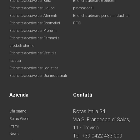
Etichette adesive per Birra
Etichette adesive e bindelli
Etichette adesive per Liquori
promozionali
Etichette adesive per Alimenti
Etichette adesive per usi industriali
Etichette adesive per Cosmetici
RFID
Etichette adesive per Profumi
Etichette adesive per Farmaci e
prodotti chimici
Etichette adesive per Vestiti e
tessuti
Etichette adesive per Logistica
Etichette adesive per Usi industriali
Azienda
Contatti
Rotas Italia Srl.
Chi siamo
Rotas Green
Via S. Francesco di Sales,
Premi
11 - Treviso
News
Tel. +39 0422 433 000