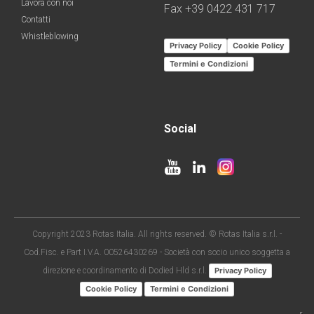
Lavora con noi
Fax +39 0422 431 717
Contatti
Whistleblowing
Privacy Policy
Cookie Policy
Termini e Condizioni
Social
Copyright 2023 Rotas Italia. All rights reserved. © Rotas Italia s.r.l. -
Cod.Fisc. e Part I.V.A. 00526430269 - Società con socio unico soggetta a
direzione e coordinamento di Dodied Hld s.r.l.
Privacy Policy
Cookie Policy
Termini e Condizioni