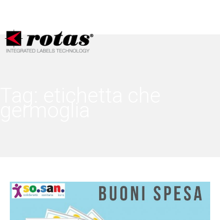
Le tue preferenze relative alla privacy
Informativa sulla raccolta
Tag:
etichetta che
germoglia