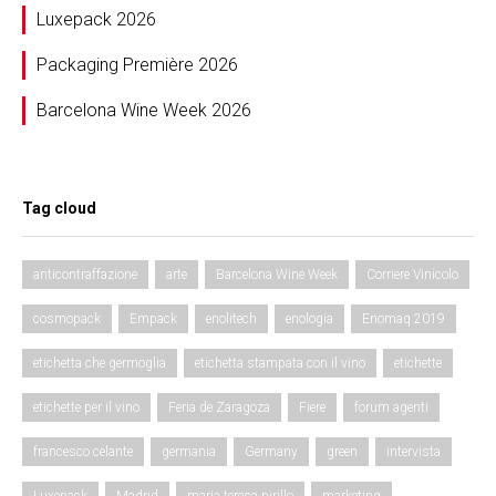
Luxepack 2026
Packaging Première 2026
Barcelona Wine Week 2026
Tag cloud
anticontraffazione
arte
Barcelona Wine Week
Corriere Vinicolo
cosmopack
Empack
enolitech
enologia
Enomaq 2019
etichetta che germoglia
etichetta stampata con il vino
etichette
etichette per il vino
Feria de Zaragoza
Fiere
forum agenti
francesco celante
germania
Germany
green
intervista
Luxepack
Madrid
maria teresa pirillo
marketing