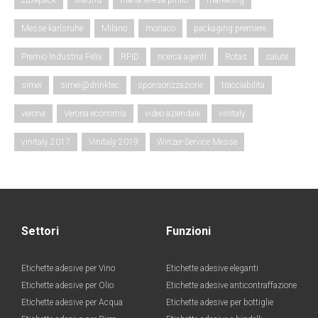
Messe karlsruhe
Milano
monaco
packaging premiere
Premio Industria Felix
RFID
ricerca agenti
Rotas
salute
simei
simei@drinktec
sponsorizzazione
tracciabilita
verona
Verona economia
video aziendale
vinitaly
vinitaly 2017
Vinitaly 2019
Winzer-Service Messe
Settori
Funzioni
Etichette adesive per Vino
Etichette adesive eleganti
Etichette adesive per Olio
Etichette adesive anticontraffazione
Etichette adesive per Acqua
Etichette adesive per bottiglie