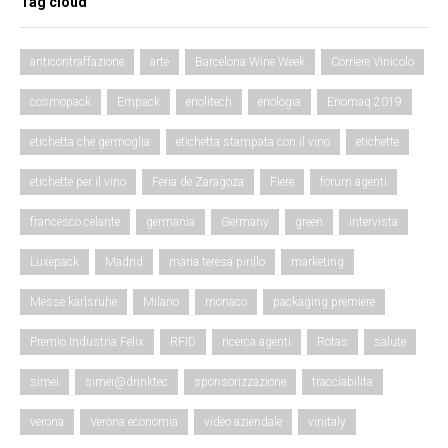
Tag cloud
anticontraffazione
arte
Barcelona Wine Week
Corriere Vinicolo
cosmopack
Empack
enolitech
enologia
Enomaq 2019
etichetta che germoglia
etichetta stampata con il vino
etichette
etichette per il vino
Feria de Zaragoza
Fiere
forum agenti
francesco celante
germania
Germany
green
intervista
Luxepack
Madrid
maria teresa pirillo
marketing
Messe karlsruhe
Milano
monaco
packaging premiere
Premio Industria Felix
RFID
ricerca agenti
Rotas
salute
simei
simei@drinktec
sponsorizzazione
tracciabilita
verona
Verona economia
video aziendale
vinitaly