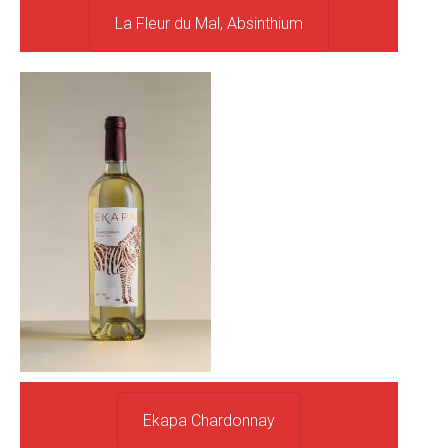
La Fleur du Mal, Absinthium
Ekapa Chardonnay