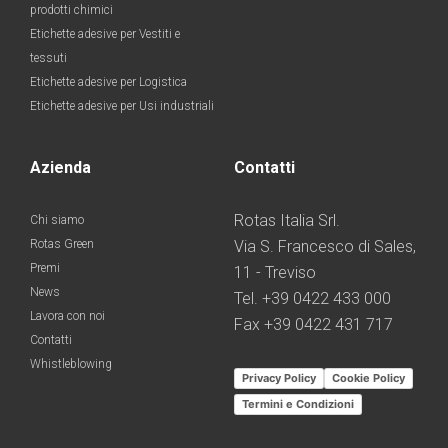
prodotti chimici
Etichette adesive per Vestiti e
tessuti
Etichette adesive per Logistica
Etichette adesive per Usi industriali
Azienda
Contatti
Rotas Italia Srl.
Chi siamo
Rotas Green
Via S. Francesco di Sales,
Premi
11 - Treviso
News
Tel. +39 0422 433 000
Lavora con noi
Fax +39 0422 431 717
Contatti
Whistleblowing
Privacy Policy
Cookie Policy
Termini e Condizioni