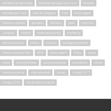
etichetta che germoglia
etichetta stampata con il vino
etichette
etichette per il vino
Feria de Zaragoza
Fiere
forum agenti
francesco celante
germania
Germany
green
intervista
Luxepack
Madrid
maria teresa pirillo
marketing
Messe karlsruhe
Milano
monaco
packaging premiere
Premio Industria Felix
RFID
ricerca agenti
Rotas
salute
simei
simei@drinktec
sponsorizzazione
tracciabilita
verona
Verona economia
video aziendale
vinitaly
vinitaly 2017
Vinitaly 2019
Winzer-Service Messe