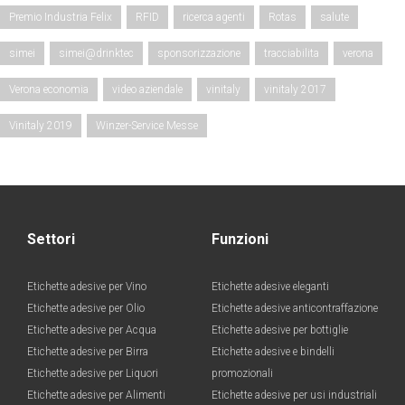
Premio Industria Felix
RFID
ricerca agenti
Rotas
salute
simei
simei@drinktec
sponsorizzazione
tracciabilita
verona
Verona economia
video aziendale
vinitaly
vinitaly 2017
Vinitaly 2019
Winzer-Service Messe
Settori
Funzioni
Etichette adesive per Vino
Etichette adesive eleganti
Etichette adesive per Olio
Etichette adesive anticontraffazione
Etichette adesive per Acqua
Etichette adesive per bottiglie
Etichette adesive per Birra
Etichette adesive e bindelli
Etichette adesive per Liquori
promozionali
Etichette adesive per Alimenti
Etichette adesive per usi industriali