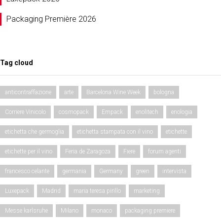
Packaging Première 2026
Tag cloud
anticontraffazione
arte
Barcelona Wine Week
bologna
Corriere Vinicolo
cosmopack
Empack
enolitech
enologia
etichetta che germoglia
etichetta stampata con il vino
etichette
etichette per il vino
Feria de Zaragoza
Fiere
forum agenti
francesco celante
germania
Germany
green
intervista
Luxepack
Madrid
maria teresa pirillo
marketing
Messe karlsruhe
Milano
monaco
packaging premiere