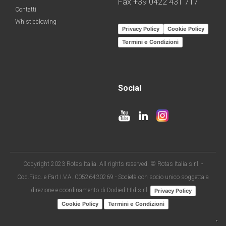
Fax +39 0422 431 717
Contatti
Whistleblowing
Privacy Policy
Cookie Policy
Termini e Condizioni
Social
Copyright 2023 Rotas Italia. All rights reserved. © Rotas Italia s.r.l. -
Cod.Fisc. e Part I.V.A. 00526430269 - Società con socio unico soggetta a
direzione e coordinamento di Dodied Hld s.r.l.
Privacy Policy
Cookie Policy
Termini e Condizioni