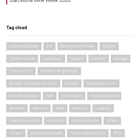
Barcelona Wine Week 2026
Tag cloud
anticontraffazione
arte
Barcelona Wine Week
bologna
Corriere Vinicolo
cosmopack
Empack
enolitech
enologia
Enomaq 2019
etichetta che germoglia
etichetta stampata con il vino
etichette
etichette per il vino
Feria de Zaragoza
Fiere
forum agenti
francesco celante
germania
Germany
green
intervista
Luxepack
maria teresa pirillo
marketing
Messe karlsruhe
Milano
monaco
packaging premiere
Premio Industria Felix
RFID