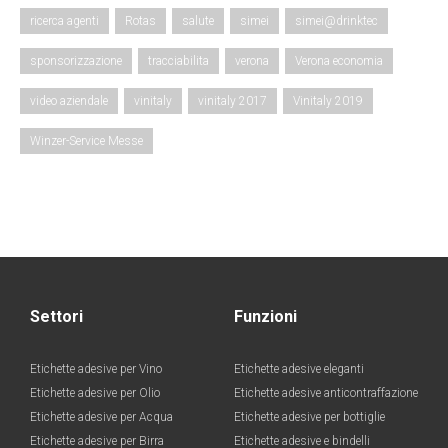
ricerca agenti
Rotas
salute
simei
simei@drinktec
sponsorizzazione
tracciabilita
verona
Verona economia
video aziendale
vinitaly
vinitaly 2017
Vinitaly 2019
Winzer-Service Messe
Settori
Funzioni
Etichette adesive per Vino
Etichette adesive eleganti
Etichette adesive per Olio
Etichette adesive anticontraffazione
Etichette adesive per Acqua
Etichette adesive per bottiglie
Etichette adesive per Birra
Etichette adesive e bindelli