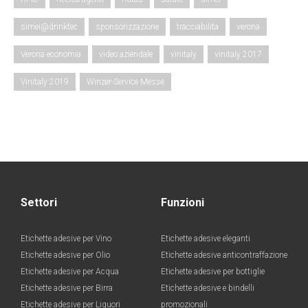
simei@drinktec
sponsorizzazione
tracciabilita
verona
Verona economia
video aziendale
vinitaly
vinitaly 2017
Vinitaly 2019
Winzer-Service Messe
Settori
Funzioni
Etichette adesive per Vino
Etichette adesive eleganti
Etichette adesive per Olio
Etichette adesive anticontraffazione
Etichette adesive per Acqua
Etichette adesive per bottiglie
Etichette adesive per Birra
Etichette adesive e bindelli
Etichette adesive per Liquori
promozionali