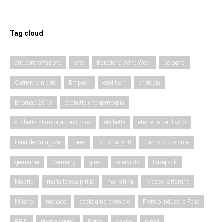
Tag cloud
anticontraffazione
arte
Barcelona Wine Week
bologna
Corriere Vinicolo
Empack
enolitech
enologia
Enomaq 2019
etichetta che germoglia
etichetta stampata con il vino
etichette
etichette per il vino
Feria de Zaragoza
Fiere
forum agenti
francesco celante
germania
Germany
green
intervista
Luxepack
Madrid
maria teresa pirillo
marketing
Messe karlsruhe
Milano
monaco
packaging premiere
Premio Industria Felix
RFID
ricerca agenti
Rotas
salute
simei