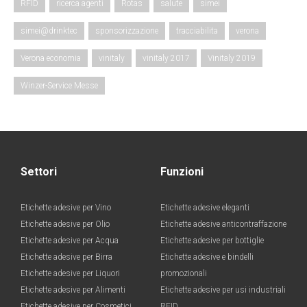
RFID
ricerca agenti
Rotas
salute
simei
simei@drinktec
sponsorizzazione
tracciabilita
verona
Verona economia
vinitaly
vinitaly 2017
Vinitaly 2019
Winzer-Service Messe
Settori
Funzioni
Etichette adesive per Vino
Etichette adesive eleganti
Etichette adesive per Olio
Etichette adesive anticontraffazione
Etichette adesive per Acqua
Etichette adesive per bottiglie
Etichette adesive per Birra
Etichette adesive e bindelli
Etichette adesive per Liquori
promozionali
Etichette adesive per Alimenti
Etichette adesive per usi industriali
Etichette adesive per Cosmetici
RFID