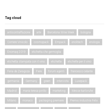
Tag cloud
anticontraffazione
arte
Barcelona Wine Week
bologna
Corriere Vinicolo
cosmopack
Empack
enolitech
enologia
Enomaq 2019
etichetta che germoglia
etichetta stampata con il vino
etichette
etichette per il vino
Feria de Zaragoza
Fiere
forum agenti
francesco celante
germania
Germany
green
intervista
Luxepack
Madrid
maria teresa pirillo
marketing
Messe karlsruhe
Milano
monaco
packaging premiere
Premio Industria Felix