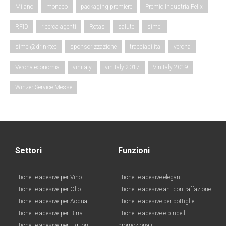
Milano
monaco
packaging premiere
Premio Industria Felix
RFID
ricerca agenti
Rotas
salute
simei
simei@drinktec
sponsorizzazione
tracciabilita
verona
Verona economia
vinitaly
vinitaly 2017
Vinitaly 2019
Winzer-Service Messe
Settori
Funzioni
Etichette adesive per Vino
Etichette adesive eleganti
Etichette adesive per Olio
Etichette adesive anticontraffazione
Etichette adesive per Acqua
Etichette adesive per bottiglie
Etichette adesive per Birra
Etichette adesive e bindelli
Etichette adesive per Liquori
promozionali