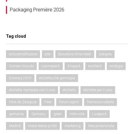
Packaging Première 2026
Tag cloud
anticontraffazione
arte
Barcelona Wine Week
bologna
Corriere Vinicolo
cosmopack
Empack
enolitech
enologia
Enomaq 2019
etichetta che germoglia
etichetta stampata con il vino
etichette
etichette per il vino
Feria de Zaragoza
Fiere
forum agenti
francesco celante
germania
Germany
green
intervista
Luxepack
Madrid
maria teresa pirillo
marketing
Messe karlsruhe