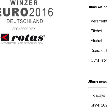
Ultimi artico
Veramente
Etichette
Etichett
Diario dal
OCM Prom
Ultime news
Holidays
Simei 20