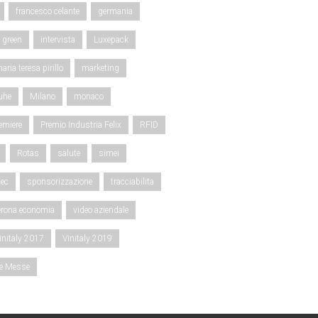
francesco celante
germania
green
intervista
Luxepack
aria teresa pirillo
marketing
uhe
Milano
monaco
emiere
Premio Industria Felix
RFID
Rotas
salute
simei
ec
sponsorizzazione
tracciabilita
erona economia
video aziendale
initaly 2017
Vinitaly 2019
ce Messe