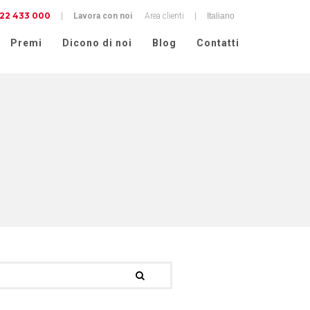
22 433 000
cy
|
Lavora con noi
Area clienti
|
Premi
Dicono di noi
Blog
Contatti