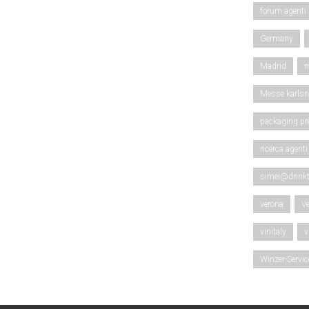
forum agenti
Germany
Madrid
m
Messe karlsr
packaging pr
ricerca agenti
simei@drinkt
verona
V
vinitaly
v
Winzer-Servi