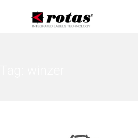
Informat
Tag:
winzer