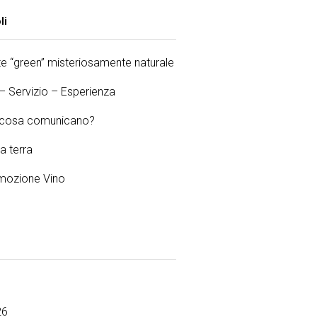
li
 “green” misteriosamente naturale
 – Servizio – Esperienza
e cosa comunicano?
la terra
ozione Vino
26