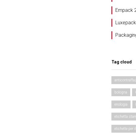
Empack 
Luxepack
Packagin
Tag cloud
anticontraffa
bologna
enologia
etichetta sta
etichette per i