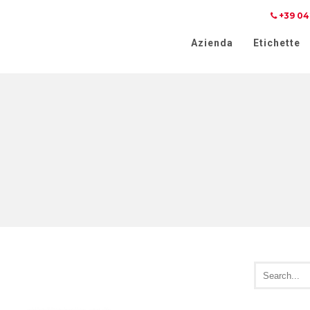
+39 04
iva sulla raccolta
Le tue preferenze relative alla priva
Azienda
Etichette