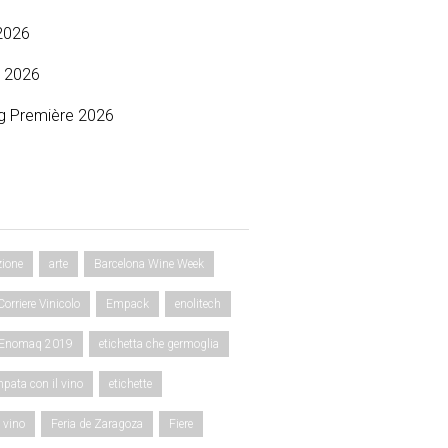
2026
 2026
g Première 2026
zione
arte
Barcelona Wine Week
Corriere Vinicolo
Empack
enolitech
Enomaq 2019
etichetta che germoglia
mpata con il vino
etichette
l vino
Feria de Zaragoza
Fiere