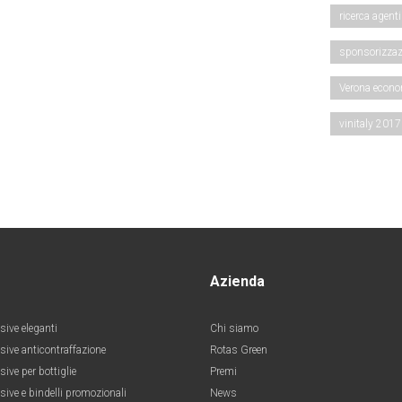
ricerca agenti
sponsorizzaz
Verona econ
vinitaly 2017
Azienda
sive eleganti
Chi siamo
esive anticontraffazione
Rotas Green
sive per bottiglie
Premi
sive e bindelli promozionali
News