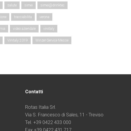
salute
simei
simei@drinktec
ione
tracciabilita
verona
omia
video aziendale
vinitaly
Vinitaly 2019
Winzer-Service Messe
Contatti
Rotas Italia Srl.
Via S. Francesco di Sales, 11 - Treviso
Tel. +39 0422 433 000
Fax +39 0422 431 717