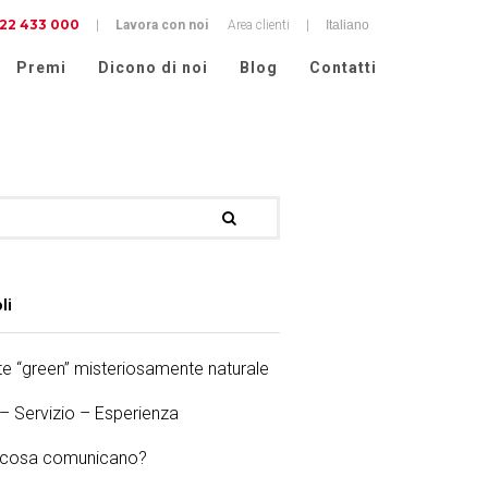
22 433 000
cy
|
Lavora con noi
Area clienti
|
Premi
Dicono di noi
Blog
Contatti
li
e “green” misteriosamente naturale
 – Servizio – Esperienza
e cosa comunicano?