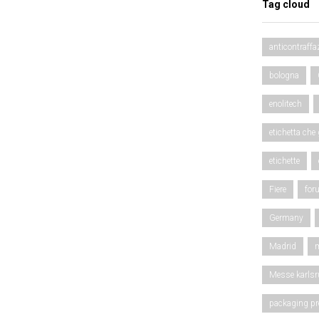
Tag cloud
anticontraffa
bologna
enolitech
etichetta che
etichette
Fiere
for
Germany
Madrid
m
Messe karlsr
packaging pr