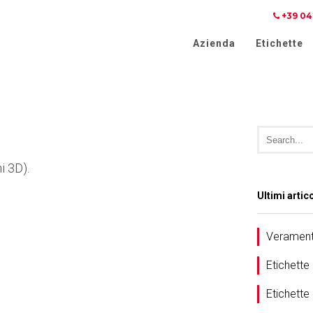
+39 04
iva sulla raccolta
Le tue preferenze relative alla priva
Azienda
Etichette
i 3D).
Ultimi artico
Verament
Etichette
Etichett