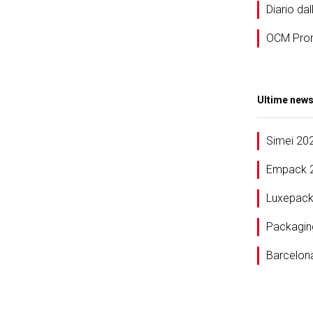
Diario dal
OCM Pro
Ultime new
Simei 20
Empack 
Luxepack
Packagin
Barcelon