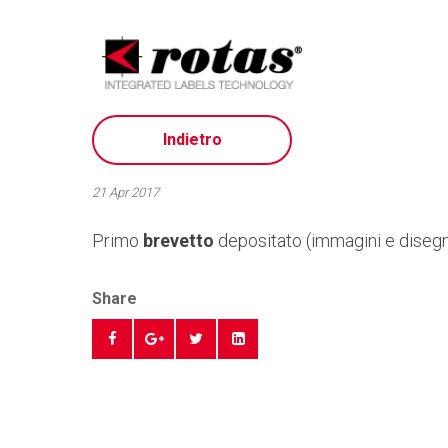
Informat
Indietro
21 Apr 2017
Primo
brevetto
depositato (immagini e disegn
Share