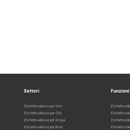
Settori
Funzioni
Etichette adesive per Vino
Etichette ade
Etichette adesive per Olio
Etichette ad
Etichette adesive per Acqua
Etichette ade
Etichette adesive per Birra
Etichette ade