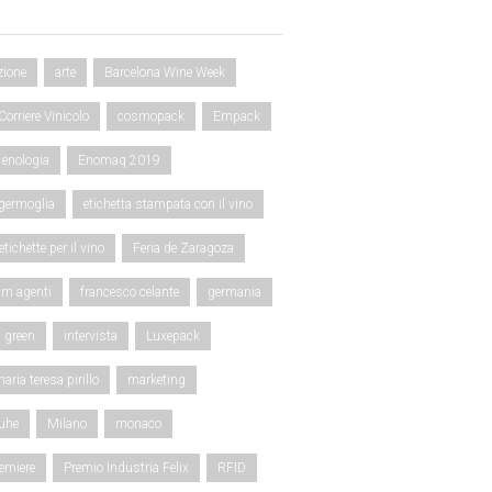
zione
arte
Barcelona Wine Week
Corriere Vinicolo
cosmopack
Empack
enologia
Enomaq 2019
 germoglia
etichetta stampata con il vino
etichette per il vino
Feria de Zaragoza
um agenti
francesco celante
germania
green
intervista
Luxepack
aria teresa pirillo
marketing
uhe
Milano
monaco
emiere
Premio Industria Felix
RFID