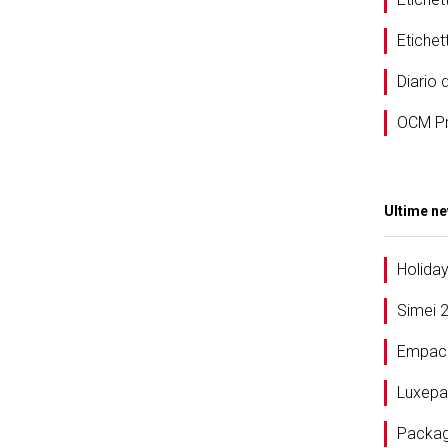
Etiche
Diario d
OCM Pr
Ultime n
Holida
Simei 
Empac
Luxepa
Packag