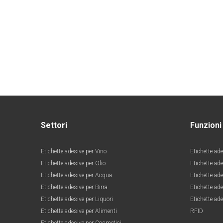
Settori
Funzioni
Etichette adesive per Vino
Etichette ade
Etichette adesive per Olio
Etichette ad
Etichette adesive per Acqua
Etichette ade
Etichette adesive per Birra
Etichette ade
Etichette adesive per Liquori
Etichette ade
Etichette adesive per Alimenti
RFID