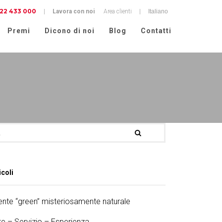
22 433 000
cy
|
Lavora con noi
Area clienti
|
Premi
Dicono di noi
Blog
Contatti
icoli
nte “green” misteriosamente naturale
te – Servizio – Esperienza