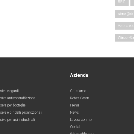
RFID
simei@dri
Verona ec
Winzer-Se
Azienda
sive eleganti
Chi siamo
esive anticontraffazione
Rotas Green
sive per bottiglie
Premi
sive e bindelli promozionali
News
sive per usi industriali
Lavora con noi
Contatti