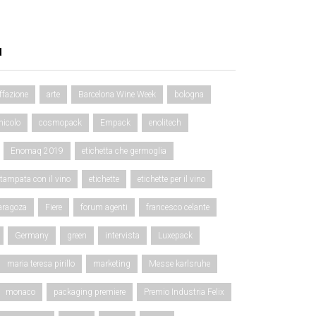
d
ffazione
arte
Barcelona Wine Week
bologna
nicolo
cosmopack
Empack
enolitech
Enomaq 2019
etichetta che germoglia
stampata con il vino
etichette
etichette per il vino
aragoza
Fiere
forum agenti
francesco celante
Germany
green
intervista
Luxepack
maria teresa pirillo
marketing
Messe karlsruhe
monaco
packaging premiere
Premio Industria Felix