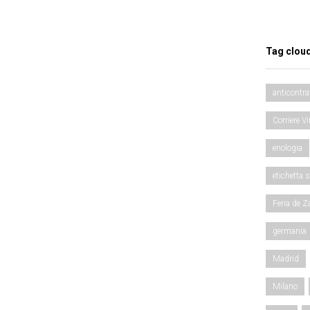
Tag clou
anticontra
Corriere Vi
enologia
etichetta 
Feria de Z
germania
Madrid
Milano