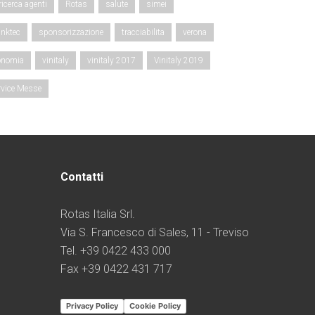
ricerca agenti
Rotas
salute
simei
nktec
sponsorizzazione
tracciabilita
verona
onomia
vinitaly
vinitaly 2017
Vinitaly 2019
rvice Messe
Contatti
Rotas Italia Srl.
Via S. Francesco di Sales, 11 - Treviso
Tel. +39 0422 433 000
Fax +39 0422 431 717
Privacy Policy
Cookie Policy