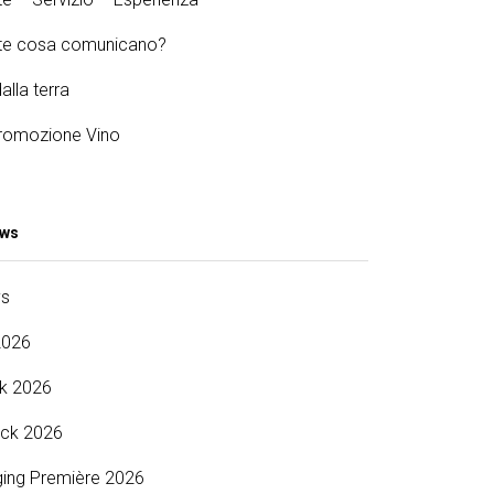
tte cosa comunicano?
alla terra
omozione Vino
ews
ys
2026
k 2026
ck 2026
ing Première 2026