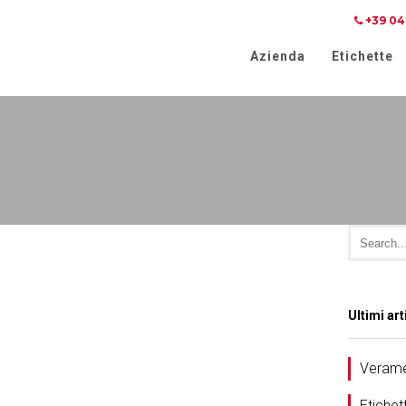
+39 04
iva sulla raccolta
Le tue preferenze relative alla priva
Azienda
Etichette
Ultimi art
Verame
Etichet