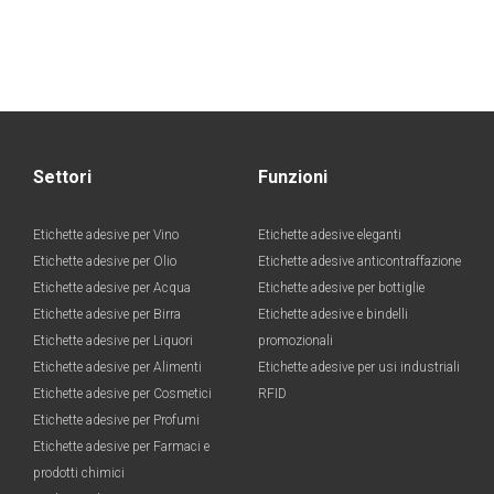
Settori
Funzioni
Etichette adesive per Vino
Etichette adesive eleganti
Etichette adesive per Olio
Etichette adesive anticontraffazione
Etichette adesive per Acqua
Etichette adesive per bottiglie
Etichette adesive per Birra
Etichette adesive e bindelli
Etichette adesive per Liquori
promozionali
Etichette adesive per Alimenti
Etichette adesive per usi industriali
Etichette adesive per Cosmetici
RFID
Etichette adesive per Profumi
Etichette adesive per Farmaci e
prodotti chimici