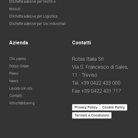
Etichette adesive per Vestiti e
tessuti
Etichette adesive per Logistica
Etichette adesive per Usi industriali
Azienda
Contatti
Rotas Italia Srl.
Chi siamo
Rotas Green
Via S. Francesco di Sales,
Premi
11 - Treviso
News
Tel. +39 0422 433 000
Lavora con noi
Fax +39 0422 431 717
Contatti
Whistleblowing
Privacy Policy
Cookie Policy
Termini e Condizioni