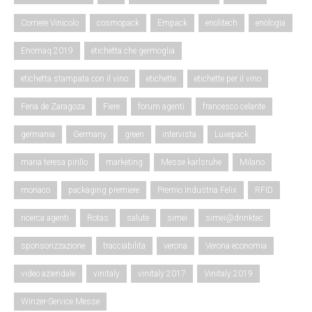
Corriere Vinicolo
cosmopack
Empack
enolitech
enologia
Enomaq 2019
etichetta che germoglia
etichetta stampata con il vino
etichette
etichette per il vino
Feria de Zaragoza
Fiere
forum agenti
francesco celante
germania
Germany
green
intervista
Luxepack
maria teresa pirillo
marketing
Messe karlsruhe
Milano
monaco
packaging premiere
Premio Industria Felix
RFID
ricerca agenti
Rotas
salute
simei
simei@drinktec
sponsorizzazione
tracciabilita
verona
Verona economia
video aziendale
vinitaly
vinitaly 2017
Vinitaly 2019
Winzer-Service Messe